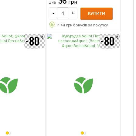
36
грн
ціна
-
+
КУПИТИ
+
1.44
грн бонусів за покупку