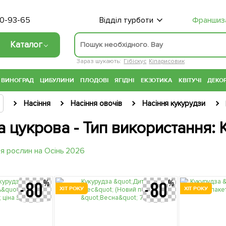
70-93-65
Відділ турботи
Франшиз
Каталог
Зараз шукають:
Гібіскус
Кіпарисовик
ВИНОГРАД
ЦИБУЛИНИ
ПЛОДОВІ
ЯГІДНІ
ЕКЗОТИКА
КВІТУЧІ
ДЕКОР
Насіння
Насіння овочів
Насіння кукурудзи
а цукрова - Тип використання:
ХІТ РОКУ
ХІТ РОКУ