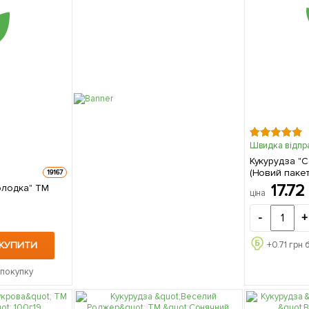
Швидка відпр
Кукурудза "
(Новий пакет
19167
17.7
олодка" ТМ
ціна
-
+
КУПИТИ
+
0.71
грн 
 покупку