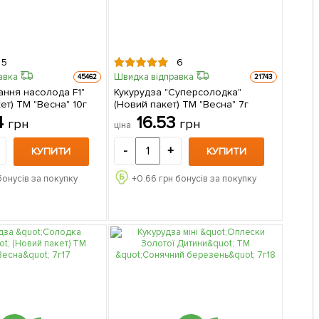
5
6
авка
Швидка відправка
45462
21743
ання насолода F1"
Кукурудза "Суперсолодка"
ет) ТМ "Весна" 10г
(Новий пакет) ТМ "Весна" 7г
4
16.53
грн
грн
ціна
-
+
КУПИТИ
КУПИТИ
бонусів за покупку
+
0.66
грн бонусів за покупку