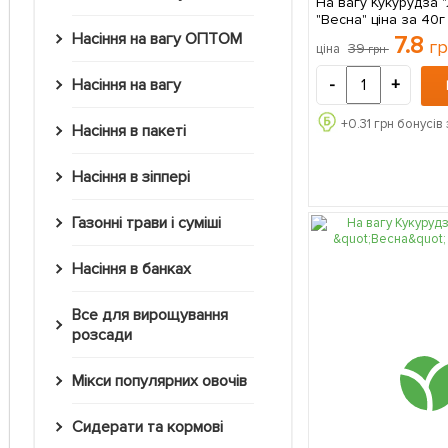
На вагу Кукурудза 
"Весна" ціна за 40г
Насіння на вагу ОПТОМ
7.8
г
39
ціна
грн
-
+
Насіння на вагу
+
0.31
грн бонусів 
Насіння в пакеті
Насіння в зіппері
Газонні трави і суміші
Насіння в банках
Все для вирощування
розсади
Мікси популярних овочів
Сидерати та кормові