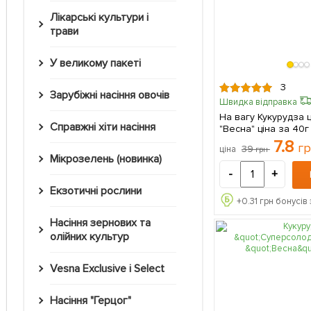
Лікарські культури і
трави
У великому пакеті
3
Зарубіжні насіння овочів
Швидка відправка
На вагу Кукурудза 
Справжні хіти насіння
"Весна" ціна за 40г
7.8
г
39
ціна
грн
Мікрозелень (новинка)
-
+
Екзотичні рослини
+
0.31
грн бонусів 
Насіння зернових та
олійних культур
Vesna Exclusive і Select
Насіння "Герцог"