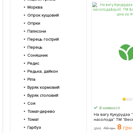
Морква
Огірок кущовий
Огірки
Патисони
Перець гострий
Перець
Соняшник
Редис
Редька, дайкон
Ріпа
Буряк кормовий
Буряк столовий
Соя
В наявності.
Томат-дерево
На вагу Кукурудза 
насолода" ТМ "Весн
Томат
8
грн
Гарбуз
40
ціна
грн