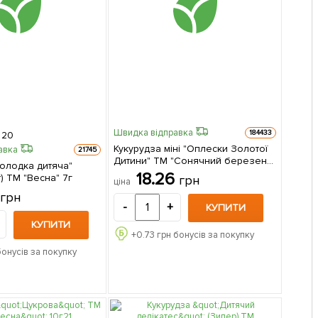
Швидка відправка
184433
20
Кукурудза міні "Оплески Золотої
авка
21745
Дитини" ТМ "Сонячний березень"
Солодка дитяча"
7г
18.26
) ТМ "Весна" 7г
грн
ціна
2
грн
-
+
КУПИТИ
КУПИТИ
+
0.73
грн бонусів за покупку
бонусів за покупку