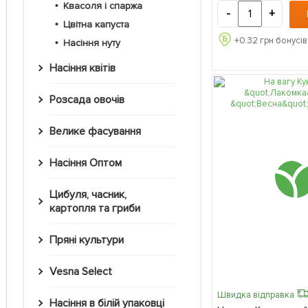
Квасоля і спаржа
-
+
Цвітна капуста
+
0.32
грн бонусів
Насіння нуту
Насіння квітів
Розсада овочів
Велике фасування
Насіння Оптом
Цибуля, часник,
картопля та гриби
Пряні культури
Vesna Select
Швидка відправка
Насіння в білій упаковці