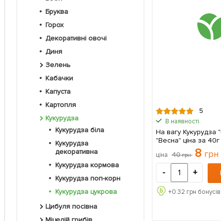
Бруква
Горох
Декоративні овочі
Диня
Зелень
Кабачки
Капуста
Картопля
5
Кукурудза
В наявності.
Кукурудза біла
На вагу Кукурудза
"Весна" ціна за 40г
Кукурудза
8
декоративна
грн
40
ціна
грн
Кукурудза кормова
-
+
Кукурудза поп-корн
Кукурудза цукрова
+
0.32
грн бонусів
Цибуля посівна
Міцелій грибів