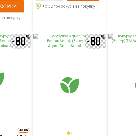
КУПИТИ
+
0.32
грн бонусів за покупку
 за покупку
49386