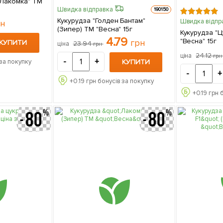
"Лакомка" ТМ
Швидка відправка
190150
Кукурудза "Голден Бантам"
Швидка відпр
рн
(Зипер) ТМ "Весна" 15г
Кукурудза "Ц
4.79
"Весна" 15г
грн
КУПИТИ
23.94
ціна
грн
24.12
ціна
гр
-
+
КУПИТИ
за покупку
-
+
+
0.19
грн бонусів за покупку
+
0.19
грн 