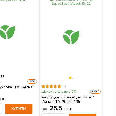
13
.
10764
2
Цукрова" ТМ "Весна"
Швидка відправка
22785
Кукурудза "Дитячий делікатес"
грн
(Зипер) ТМ "Весна" 15г
25.5
грн
КУПИТИ
ціна