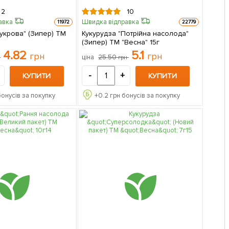
2
10
авка
Швидка відправка
11972
22779
укрова" (Зипер) ТМ
Кукурудза "Потрійна насолода"
(Зипер) ТМ "Весна" 15г
4.82
5.1
грн
грн
25.50
ціна
н
грн
-
+
КУПИТИ
КУПИТИ
бонусів за покупку
+
0.2
грн бонусів за покупку