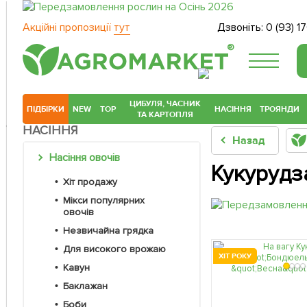
Акційні пропозиції
тут
Дзвоніть:
0 (93) 1
®
ЦИБУЛЯ, ЧАСНИК
ПІДБІРКИ
NEW
TOP
НАСІННЯ
ТРОЯНДИ
ТА КАРТОПЛЯ
НАСІННЯ
Назад
Насіння овочів
Кукурудз
Хіт продажу
Мікси популярних
овочів
Незвичайна грядка
Для високого врожаю
ХІТ РОКУ
Кавун
Баклажан
Боби