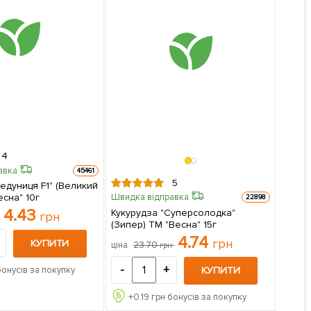
4
авка
45461
5
едуниця F1" (Великий
есна" 10г
Швидка відправка
22898
4.43
Кукурудза "Суперсолодка"
грн
н
(Зипер) ТМ "Весна" 15г
4.74
грн
КУПИТИ
23.70
ціна
грн
-
+
КУПИТИ
бонусів за покупку
+
0.19
грн бонусів за покупку