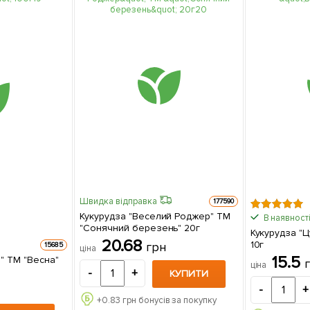
Швидка відправка
177590
Кукурудза "Веселий Роджер" ТМ
В наявності
"Сонячний березень" 20г
Кукурудза "
20.68
10г
грн
15685
ціна
15.5
" ТМ "Весна"
ціна
-
+
КУПИТИ
-
+
+
0.83
грн бонусів за покупку