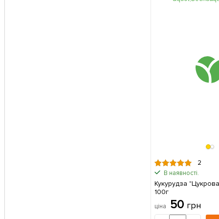
2
В наявності.
Кукурудза "Цукрова
100г
50
грн
ціна