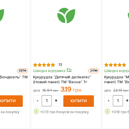
13
Швидка відправка
Швидка відпр
35714
21744
 "Бондюель" ТМ
Кукурудза "Дитячий делікатес"
Кукурудза "М
(Новий пакет) ТМ "Весна" 7г
пакет) ТМ "В
3.19
грн
15.94
22.13
ціна
ціна
грн
гр
-
+
-
+
КУПИТИ
КУПИТИ
 за покупку
+
0.13
грн бонусів за покупку
+
0.18
грн 