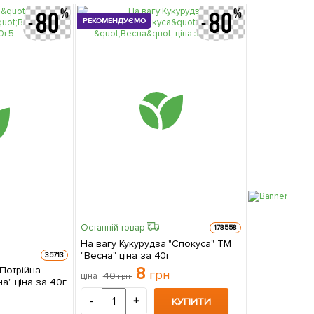
РЕКОМЕНДУЄМО
Останній товар
178558
На вагу Кукурудза "Спокуса" ТМ
"Весна" ціна за 40г
35713
8
"Потрійна
грн
40
ціна
грн
а" ціна за 40г
-
+
КУПИТИ