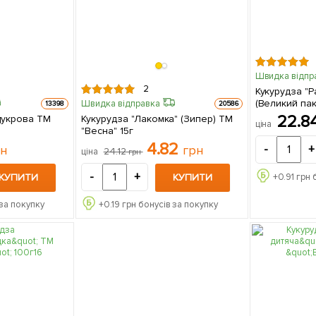
Швидка відпр
2
Кукурудза "Р
(Великий пак
Швидка відправка
13398
20586
22.8
цукрова ТМ
Кукурудза "Лакомка" (Зипер) ТМ
ціна
"Весна" 15г
4.82
рн
грн
-
+
24.12
ціна
грн
-
+
КУПИТИ
КУПИТИ
+
0.91
грн 
за покупку
+
0.19
грн бонусів за покупку