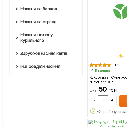
Насіння на балкон
Насіння на стрічці
Насіння тютюну
курильного
Зарубіжні насіння квітів
12
Інші розділи насіння
В наявності.
Кукурудза "Суперс
"Весна" 100г
50
грн
ціна
-
+
+
2
грн бонусів за