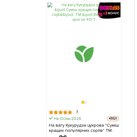
7
На Осінь-2026
45521
На вагу Кукурудза цукрова "Суміш
кращих популярних сортів" ТМ
"Весна" ціна за 40г