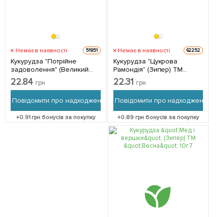
Немає в наявності
Немає в наявності
51951
62252
Кукурудза "Потрійне
Кукурудза "Цукрова
задоволення" (Великий
Рамондія" (Зипер) ТМ
пакет) ТМ "Весна" 15г
"Весна" 10г
22.84
22.31
грн
грн
Повідомити про надходження
Повідомити про надходження
+
0.91
грн бонусів за покупку
+
0.89
грн бонусів за покупку