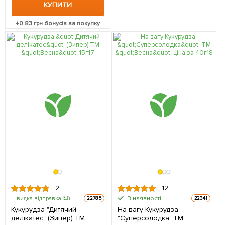
КУПИТИ
+
0.83
грн бонусів за покупку
2
12
В наявності.
Швидка відправка
22785
22341
Кукурудза "Дитячий
На вагу Кукурудза
делікатес" (Зипер) ТМ
"Суперсолодка" ТМ