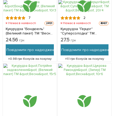
7
2
Немає в наявності
Немає в наявності
24101
48407
Кукурудза "Бондюель"
Кукурудза "Герцог"
(Великий пакет) ТМ "Весна"
"Суперсолодка" ТМ
10г
"Весна" 20г
24.56
27.5
грн
грн
Повідомити про надходження
Повідомити про надходження
+
0.98
грн бонусів за покупку
+
1.1
грн бонусів за покупку