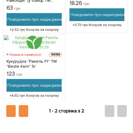
Рамондія" (у банці) ТМ
18.26
грн
"Весна Органік" 25г
63
грн
Повідомити про надходження
Повідомити про надходження
+
0.73
грн бонусів за покупку
+
2.52
грн бонусів за покупку
Немає в наявності
186569
Кукурудза "Ракель F1" ТМ
"Beste Kern" 5г
123
грн
Повідомити про надходження
+
4.92
грн бонусів за покупку
1 -
2 сторінка з 2