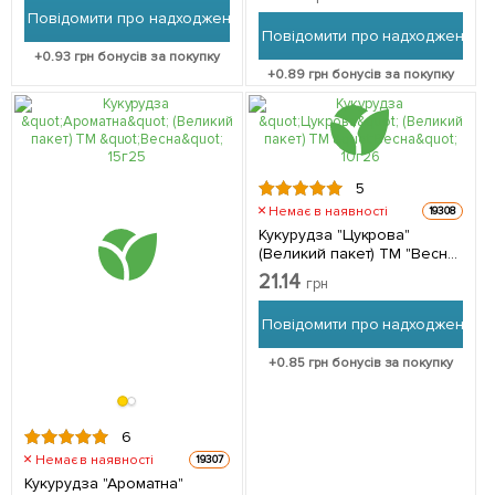
Повідомити про надходження
Повідомити про надходження
+
0.93
грн бонусів за покупку
+
0.89
грн бонусів за покупку
5
Немає в наявності
19308
Кукурудза "Цукрова"
(Великий пакет) ТМ "Весна"
10г
21.14
грн
Повідомити про надходження
+
0.85
грн бонусів за покупку
6
Немає в наявності
19307
Кукурудза "Ароматна"