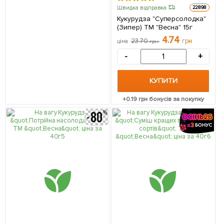
Швидка відправка
22898
Кукурудза "Суперсолодка"
(Зипер) ТМ "Весна" 15г
4.74
23.70
грн
ціна
грн
-
+
КУПИТИ
+
0.19
грн бонусів за покупку