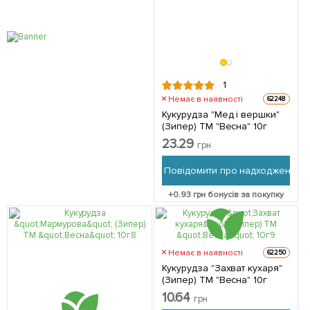
1
Немає в наявності
62248
Кукурудза "Мед і вершки"
(Зипер) ТМ "Весна" 10г
23.29
грн
Повідомити про надходження
+
0.93
грн бонусів за покупку
Немає в наявності
62250
Кукурудза "Захват кухаря"
(Зипер) ТМ "Весна" 10г
10.64
грн