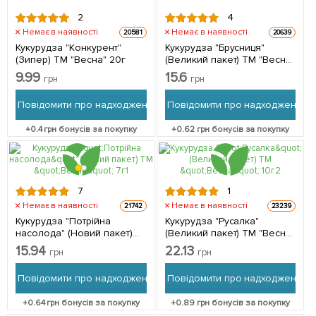
2
4
Немає в наявності
Немає в наявності
20581
20639
Кукурудза "Конкурент"
Кукурудза "Брусниця"
(Зипер) ТМ "Весна" 20г
(Великий пакет) ТМ "Весна"
15г
9.99
15.6
грн
грн
Повідомити про надходження
Повідомити про надходження
+
0.4
грн бонусів за покупку
+
0.62
грн бонусів за покупку
7
1
Немає в наявності
Немає в наявності
21742
23239
Кукурудза "Потрійна
Кукурудза "Русалка"
насолода" (Новий пакет)
(Великий пакет) ТМ "Весна"
ТМ "Весна" 7г
10г
15.94
22.13
грн
грн
Повідомити про надходження
Повідомити про надходження
+
0.64
грн бонусів за покупку
+
0.89
грн бонусів за покупку