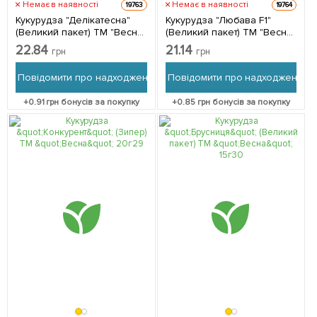
Немає в наявності
Немає в наявності
19763
19764
Кукурудза "Делікатесна"
Кукурудза "Любава F1"
(Великий пакет) ТМ "Весна"
(Великий пакет) ТМ "Весна"
15г
15 г
22.84
21.14
грн
грн
Повідомити про надходження
Повідомити про надходження
+
0.91
грн бонусів за покупку
+
0.85
грн бонусів за покупку