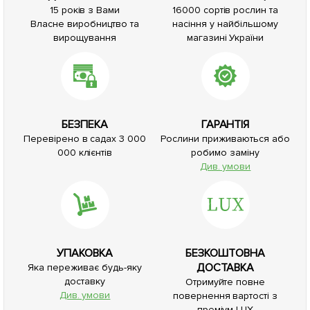
15 років з Вами
16000 сортів рослин та
Власне виробництво та
насіння у найбільшому
вирощування
магазині України
БЕЗПЕКА
ГАРАНТІЯ
Перевірено в садах 3 000
Рослини приживаються або
000 клієнтів
робимо заміну
Див. умови
УПАКОВКА
БЕЗКОШТОВНА
ДОСТАВКА
Яка переживає будь-яку
доставку
Отримуйте повне
Див. умови
повернення вартості з
преміум LUX