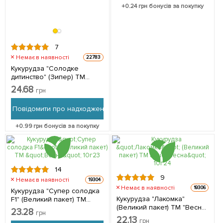
+
0.24
грн бонусів за покупку
7
Немає в наявності
22783
Кукурудза "Солодке
дитинство" (Зипер) ТМ
"Весна" 15г
24.68
грн
Повідомити про надходження
+
0.99
грн бонусів за покупку
14
9
Немає в наявності
19304
Немає в наявності
19306
Кукурудза "Супер солодка
Кукурудза "Лакомка"
F1" (Великий пакет) ТМ
(Великий пакет) ТМ "Весна"
"Весна" 10г
23.28
грн
10г
22.13
грн