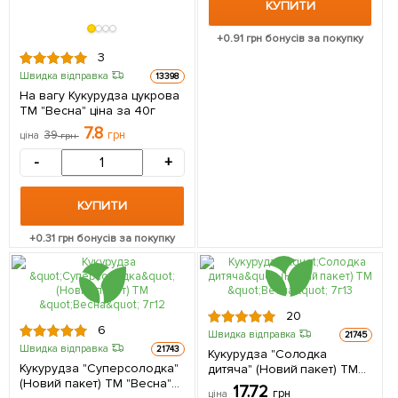
КУПИТИ
+
0.91
грн бонусів за покупку
3
Швидка відправка
13398
На вагу Кукурудза цукрова
ТМ "Весна" ціна за 40г
7.8
39
грн
ціна
грн
-
+
КУПИТИ
+
0.31
грн бонусів за покупку
20
6
Швидка відправка
21745
Швидка відправка
21743
Кукурудза "Солодка
Кукурудза "Суперсолодка"
дитяча" (Новий пакет) ТМ
(Новий пакет) ТМ "Весна"
"Весна" 7г
17.72
грн
ціна