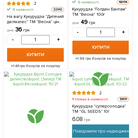
В наявності.
190154
2
Кукурудза "Голден Бантам"
В наявності.
22342
ТМ "Весна" 100г
На вагу Кукурудза "Дитячий
49
делікатес" ТМ "Весна" ціна
грн
ціна
за 40г
36
грн
ціна
-
+
-
+
КУПИТИ
КУПИТИ
+
1.96
грн бонусів за покупку
+
1.44
грн бонусів за покупку
2
Немає в наявності
13851
Кукурудза "суперсолодка"
ТМ "GL SEEDS" 10г
6.08
грн
Повідомити про надходження