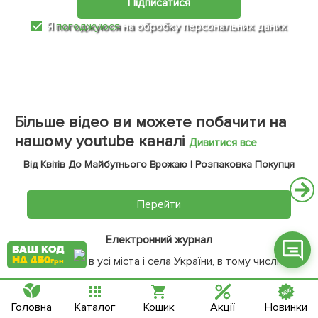
Підписатися
Я
погоджуюся
на обробку персональних даних
Фейсбук
Телеграм
Більше відео ви можете побачити на
Вайбер
нашому youtube каналі
Дивитися все
Інстаграм
Від Квітів До Майбутнього Врожаю | Розпаковка Покупця
Онлайн чат
Перейти
Електронний журнал
ВАШ КОД
НА 450
Доставка в усі міста і села України, в тому числі:
грн
Насіння у містах:
Київ
Харків
Одеса
Дніпро
Запоріжжя
Черкаси
Головна
Каталог
Кошик
Акції
Новинки