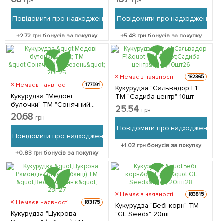
грн
грн
Повідомити про надходження
Повідомити про надходження
+
2.72
грн бонусів за покупку
+
5.48
грн бонусів за покупку
Немає в наявності
182365
Немає в наявності
177591
Кукурудза "Сальвадор F1"
Кукурудза "Медові
ТМ "Садиба центр" 10шт
булочки" ТМ "Сонячний
25.54
грн
березень" 20г
20.68
грн
Повідомити про надходження
Повідомити про надходження
+
1.02
грн бонусів за покупку
+
0.83
грн бонусів за покупку
Немає в наявності
183815
Немає в наявності
183175
Кукурудза "Бебі корн" ТМ
Кукурудза "Цукрова
"GL Seeds" 20шт