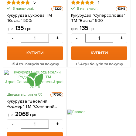
5
1
В наявності.
В наявності.
15229
49343
Кукурудза цукрова ТМ
Кукурудза "Суперсолодка"
"Весна" 500г
ТМ "Весна" 500г
135
135
грн
грн
ціна
ціна
-
+
-
+
КУПИТИ
КУПИТИ
+
5.4
грн бонусів за покупку
+
5.4
грн бонусів за покупку
Швидка відправка
177590
Кукурудза "Веселий
Роджер" ТМ "Сонячний
березень" 20г
20.68
грн
ціна
-
+