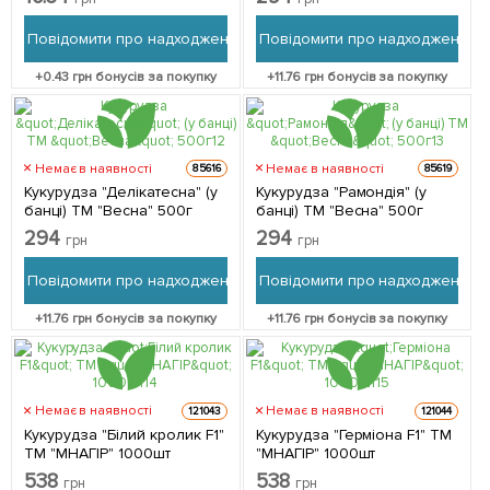
Повідомити про надходження
Повідомити про надходження
+
0.43
грн бонусів за покупку
+
11.76
грн бонусів за покупку
Немає в наявності
Немає в наявності
85616
85619
Кукурудза "Делікатесна" (у
Кукурудза "Рамондія" (у
банці) ТМ "Весна" 500г
банці) ТМ "Весна" 500г
294
294
грн
грн
Повідомити про надходження
Повідомити про надходження
+
11.76
грн бонусів за покупку
+
11.76
грн бонусів за покупку
Немає в наявності
Немає в наявності
121043
121044
Кукурудза "Білий кролик F1"
Кукурудза "Герміона F1" ТМ
ТМ "МНАГІР" 1000шт
"МНАГІР" 1000шт
538
538
грн
грн