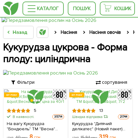
КАТАЛОГ
ПОШУК
КОШИК
Назад
Насіння
Насіння овочів
На
Кукурудза цукрова - Форма
плоду: циліндрична
Фільтри
сортування
ХІТ РОКУ
ХІТ РОКУ
5
13
В наявності.
Швидка відправка
35714
21744
На вагу Кукурудза
Кукурудза "Дитячий
"Бондюель" ТМ "Весна"
делікатес" (Новий пакет)
ціна за 40г
ТМ "Весна" 7г
8
3.19
40
грн
15.94
грн
ціна
грн
ціна
грн