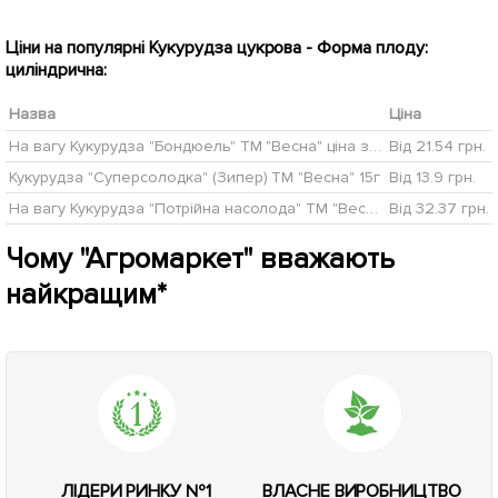
Ціни на популярні Кукурудза цукрова - Форма плоду:
циліндрична:
Назва
Ціна
На вагу Кукурудза "Бондюель" ТМ "Весна" ціна за 40г
Від 21.54 грн.
Кукурудза "Суперсолодка" (Зипер) ТМ "Весна" 15г
Від 13.9 грн.
На вагу Кукурудза "Потрійна насолода" ТМ "Весна" ціна за 40г
Від 32.37 грн.
Чому "Агромаркет" вважають
найкращим*
ЛІДЕРИ РИНКУ №1
ВЛАСНЕ ВИРОБНИЦТВО