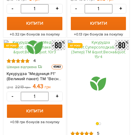
-
+
-
+
КУПИТИ
КУПИТИ
+
0.32
грн бонусів за покупку
+
0.13
грн бонусів за покупку
ХІТ РОКУ
ХІТ РОКУ
4
Швидка відправка
45461
Кукурудза "Медуниця F1"
(Великий пакет) ТМ "Весна"
10г
4.43
22.13
грн
ціна
грн
-
+
КУПИТИ
+
0.18
грн бонусів за покупку
5