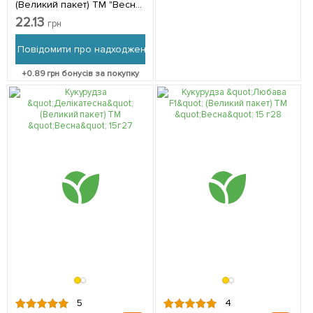
(Великий пакет) ТМ "Весна"
15г
22.13
грн
Повідомити про надходження
+
0.89
грн бонусів за покупку
5
4