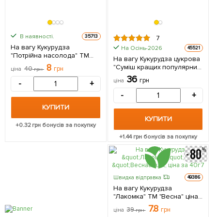
В наявності.
35713
7
На вагу Кукурудза
На Осінь-2026
45521
"Потрійна насолода" ТМ
На вагу Кукурудза цукрова
"Весна" ціна за 40г
8
"Суміш кращих популярних
40
грн
ціна
грн
сортів" ТМ "Весна" ціна за
36
грн
ціна
-
+
40г
-
+
КУПИТИ
КУПИТИ
+
0.32
грн бонусів за покупку
+
1.44
грн бонусів за покупку
Швидка відправка
49386
На вагу Кукурудза
"Лакомка" ТМ "Весна" ціна
за 40г
7.8
39
грн
ціна
грн