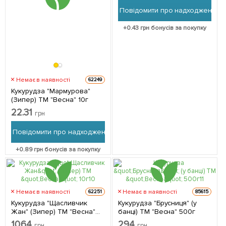
Повідомити про надходження
+
0.43
грн бонусів за покупку
Немає в наявності
62249
Кукурудза "Мармурова"
(Зипер) ТМ "Весна" 10г
22.31
грн
Повідомити про надходження
+
0.89
грн бонусів за покупку
Немає в наявності
Немає в наявності
62251
85615
Кукурудза "Щасливчик
Кукурудза "Брусниця" (у
Жан" (Зипер) ТМ "Весна"
банці) ТМ "Весна" 500г
10г
10.64
294
грн
грн