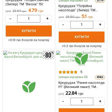
Швидка відправка
22779
(Зипер) ТМ "Весна" 15г
Кукурудза "Потрійна
4.79
насолода" (Зипер) ТМ
23.94
грн
ціна
грн
"Весна" 15г
5.1
25.50
грн
ціна
грн
-
+
-
+
КУПИТИ
КУПИТИ
+
0.19
грн бонусів за покупку
+
0.2
грн бонусів за покупку
5
Швидка відправка
45462
Кукурудза "Рання насолода
F1" (Великий пакет) ТМ
"Весна" 10г
22.84
грн
ціна
-
+