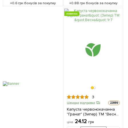
+
0.6
грн бонусів за покупку
+
0.88
грн бонусів за покупку
НОВИНКА
3
Швидка відправка
22889
Капуста червонокачанна
"Гранат" (Зипер) ТМ "Весна"
1г
24.12
грн
ціна