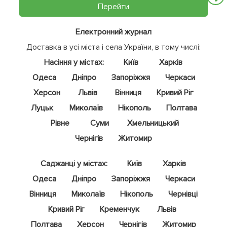
Перейти
Електронний журнал
Доставка в усі міста і села України, в тому числі:
Насіння у містах:
Київ
Харків
Одеса
Дніпро
Запоріжжя
Черкаси
Херсон
Львів
Вінниця
Кривий Ріг
Луцьк
Миколаїв
Нікополь
Полтава
Рівне
Суми
Хмельницький
Чернігів
Житомир
Саджанці у містах:
Київ
Харків
Одеса
Дніпро
Запоріжжя
Черкаси
Вінниця
Миколаїв
Нікополь
Чернівці
Кривий Ріг
Кременчук
Львів
Полтава
Херсон
Чернігів
Житомир