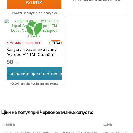
КУПИТИ
+
1.4
грн бонусів за покупку
Немає в наявності
176792
Капуста червонокачанна
"Ауторо F1" ТМ "Садиба
центр" 20шт
56
грн
Повідомити про надходження
+
2.24
грн бонусів за покупку
Ціни на популярні Червонокачанна капуста:
Назва
Ціна
На вагу Капуста "Харківська зимова" ТМ "Весна" ціна за 6г
Від 21.54 грн.