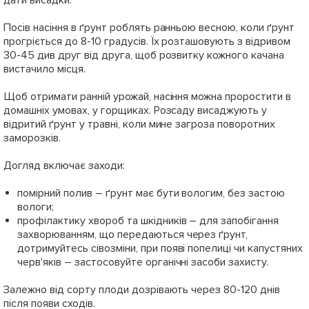
Посів насіння в ґрунт роблять ранньою весною, коли ґрунт
прогріється до 8-10 градусів. Їх розташовують з відривом
30-45 див друг від друга, щоб розвитку кожного качана
вистачило місця.
Щоб отримати ранній урожай, насіння можна проростити в
домашніх умовах, у горщиках. Розсаду висаджують у
відритий ґрунт у травні, коли мине загроза поворотних
заморозків.
Догляд включає заходи:
помірний полив – ґрунт має бути вологим, без застою
вологи;
профілактику хвороб та шкідників – для запобігання
захворюванням, що передаються через ґрунт,
дотримуйтесь сівозміни, при появі попелиці чи капустяних
черв'яків – застосовуйте органічні засоби захисту.
Залежно від сорту плоди дозрівають через 80-120 днів
після появи сходів.