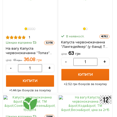
В наявності.
46782
1
Капуста червонокачанна
Швидка відправка
32156
"Лангедейкер" (у банці) ТМ
На вагу Капуста
"Весна Органік" 5г
63
червонокачанна "Топаз"
грн
ціна
ТМ "Весна" ціна за 2г
36.08
41
грн
ціна
грн
-
+
-
+
КУПИТИ
КУПИТИ
+
2.52
грн бонусів за покупку
+
1.44
грн бонусів за покупку
Швидка відправка
51996