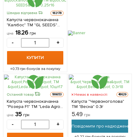
Швидка відправка
182178
Капуста червонокачанна
"Калібос" ТМ "GL SEEDS"
0,25г
18.26
грн
ціна
-
+
КУПИТИ
+
0.73
грн бонусів за покупку
Немає в наявності
Останній товар
186653
48629
Капуста червонокачанна
Капуста "Червоноголова"
"Розера F1" ТМ "Leda Agro"
ТМ "Весна" 0.3г
10шт
35
5.49
грн
грн
ціна
-
+
Повідомити про надходження
+
0.22
грн бонусів за покупку