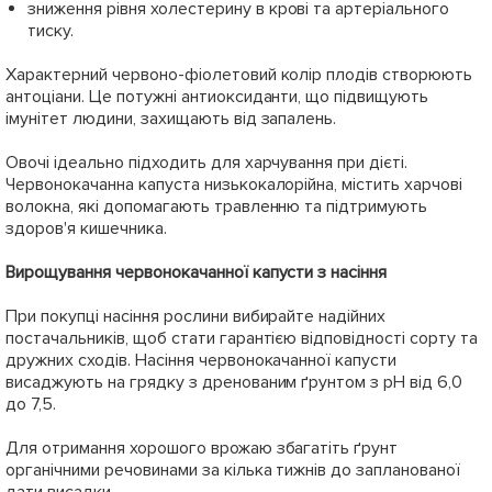
зниження рівня холестерину в крові та артеріального
тиску.
Характерний червоно-фіолетовий колір плодів створюють
антоціани. Це потужні антиоксиданти, що підвищують
імунітет людини, захищають від запалень.
Овочі ідеально підходить для харчування при дієті.
Червонокачанна капуста низькокалорійна, містить харчові
волокна, які допомагають травленню та підтримують
здоров'я кишечника.
Вирощування червонокачанної капусти з насіння
При покупці насіння рослини вибирайте надійних
постачальників, щоб стати гарантією відповідності сорту та
дружних сходів. Насіння червонокачанної капусти
висаджують на грядку з дренованим ґрунтом з pH від 6,0
до 7,5.
Для отримання хорошого врожаю збагатіть ґрунт
органічними речовинами за кілька тижнів до запланованої
дати висадки.