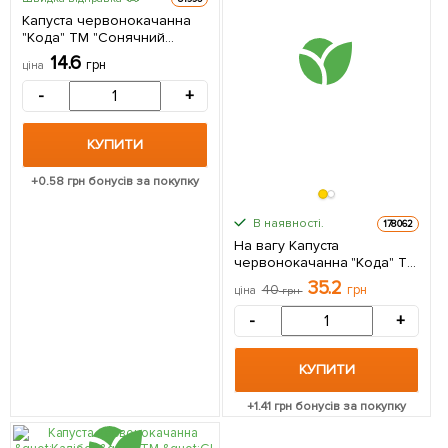
Капуста червонокачанна
"Кода" ТМ "Сонячний
березень" 150шт
14.6
грн
ціна
-
+
КУПИТИ
+
0.58
грн бонусів за покупку
В наявності.
178062
На вагу Капуста
червонокачанна "Кода" ТМ
"Весна" ціна за 2г
35.2
40
грн
ціна
грн
-
+
КУПИТИ
+
1.41
грн бонусів за покупку