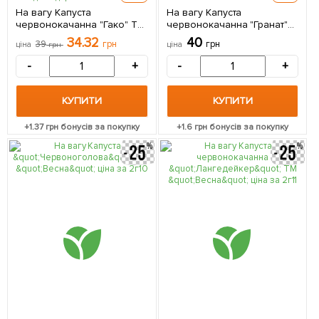
На вагу Капуста
На вагу Капуста
червонокачанна "Гако" ТМ
червонокачанна "Гранат"
"Весна" ціна за 2г
ТМ "Весна" ціна за 2г
34.32
40
39
грн
грн
ціна
грн
ціна
-
+
-
+
КУПИТИ
КУПИТИ
+
1.37
грн бонусів за покупку
+
1.6
грн бонусів за покупку