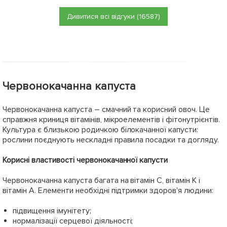
Дивитися всі відгуки (16587)
Червонокачанна капуста
Червонокачанна капуста – смачний та корисний овоч. Це
справжня криниця вітамінів, мікроелементів і фітонутрієнтів.
Культура є близькою родичкою білокачанної капусти:
рослини поєднують нескладні правила посадки та догляду.
Корисні властивості червонокачанної капусти
Червонокачанна капуста багата на вітамін С, вітамін К і
вітамін А. Елементи необхідні підтримки здоров'я людини:
підвищення імунітету;
нормалізації серцевої діяльності;