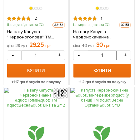
2
1
Швидка відправка
Швидка відправка
32152
32154
На вагу Капуста
На вагу Капуста
"Червоноголова" ТМ
червонокачанна
"Весна" ціна за 2г
"Лангедейкер" ТМ "Весна"
29.25
30
39
грн
40
грн
ціна
грн
ціна
грн
ціна за 2г
-
+
-
+
КУПИТИ
КУПИТИ
+
1.17
грн бонусів за покупку
+
1.2
грн бонусів за покупку