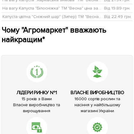
На вагу Капуста "Білосніжка" ТМ "Весна" ціна за 6г
Від 19.89 грн.
Капуста цвітна "Сніжний шар" (Зипер) ТМ "Весна" 1г
Від 22.49 грн.
Чому "Агромаркет" вважають
найкращим*
ЛІДЕРИ РИНКУ №1
ВЛАСНЕ ВИРОБНИЦТВО
15 років з Вами
16000 сортів рослин та
Власне виробництво та
насіння у найбільшому
вирощування
магазині України