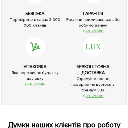
БЕЗПЕКА
ГАРАНТІЯ
Перевірено в садах 3 000
Рослини приживаються або
000 клієнтів
робимо заміну
Див. умови
УПАКОВКА
БЕЗКОШТОВНА
ДОСТАВКА
Яка переживає будь-яку
доставку
Отримуйте повне
Див. умови
повернення вартості з
преміум LUX
Див. умови
Думки наших клієнтів про роботу