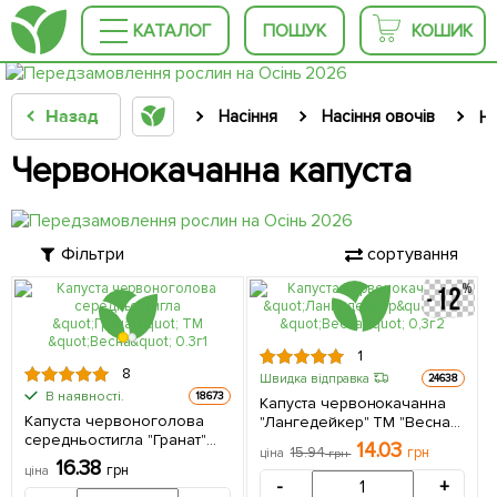
КАТАЛОГ
ПОШУК
КОШИК
Назад
Насіння
Насіння овочів
На
Червонокачанна капуста
Фільтри
сортування
1
8
Швидка відправка
24638
В наявності.
18673
Капуста червонокачанна
Капуста червоноголова
"Лангедейкер" ТМ "Весна"
середньостигла "Гранат"
0,3г
14.03
15.94
грн
ціна
грн
ТМ "Весна" 0.3г
16.38
грн
ціна
-
+