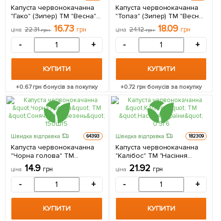
Капуста червонокачанна
Капуста червонокачанна
"Гако" (Зипер) ТМ "Весна"
"Топаз" (Зипер) ТМ "Весна"
1г
1г
16.73
18.09
22.31
грн
24.12
грн
ціна
грн
ціна
грн
-
+
-
+
КУПИТИ
КУПИТИ
+
0.67
грн бонусів за покупку
+
0.72
грн бонусів за покупку
Швидка відправка
Швидка відправка
64393
182309
Капуста червонокачанна
Капуста червонокачанна
"Чорна голова" ТМ
"Калібос" ТМ "Насіння
"Сонячний березень"
України" 0.5г
14.9
21.92
грн
грн
ціна
ціна
150шт
-
+
-
+
КУПИТИ
КУПИТИ