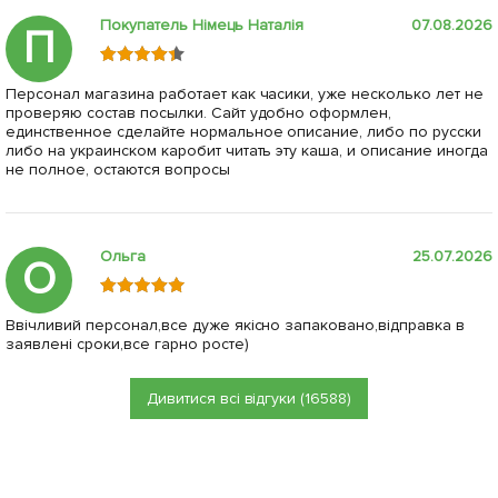
Покупатель Німець Наталія
07.08.2026
П
Персонал магазина работает как часики, уже несколько лет не
проверяю состав посылки. Сайт удобно оформлен,
единственное сделайте нормальное описание, либо по русски
либо на украинском каробит читать эту каша, и описание иногда
не полное, остаются вопросы
Ольга
25.07.2026
О
Ввічливий персонал,все дуже якісно запаковано,відправка в
заявлені сроки,все гарно росте)
Дивитися всі відгуки (16588)