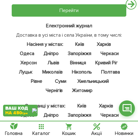
Перейти
Електронний журнал
Доставка в усі міста і села України, в тому числі:
Фейсбук
Насіння у містах:
Київ
Харків
Телеграм
Одеса
Дніпро
Запоріжжя
Черкаси
Вайбер
Херсон
Львів
Вінниця
Кривий Ріг
Інстаграм
Луцьк
Миколаїв
Нікополь
Полтава
Рівне
Суми
Хмельницький
Онлайн чат
Чернігів
Житомир
Саджанці у містах:
Київ
Харків
ВАШ КОД
НА 450
грн
Одеса
Дніпро
Запоріжжя
Черкаси
Вінниця
Миколаїв
Нікополь
Чернівці
Головна
Каталог
Кошик
Акції
Новинки
Кривий Ріг
Кременчук
Львів