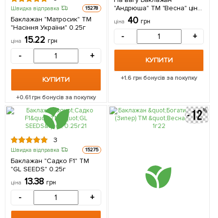
"Андрюша" ТМ "Весна" ціна
Швидка відправка
15278
за 2г
Баклажан "Матросик" ТМ
40
грн
ціна
"Насіння України" 0.25г
-
+
15.22
грн
ціна
-
+
КУПИТИ
+
1.6
грн бонусів за покупку
КУПИТИ
+
0.61
грн бонусів за покупку
3
Швидка відправка
15275
Баклажан "Садко F1" ТМ
"GL SEEDS" 0.25г
13.38
грн
ціна
-
+