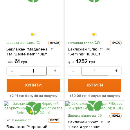
Останній товар
Швидка відправка
184660
184976
Баклажан "Мадалена F1"
Баклажан "Епік F1" ТМ
ТМ "Beste Kern" 10шт
"Seminis" 1000шт
61
1252
грн
грн
ціна
ціна
-
+
-
+
КУПИТИ
КУПИТИ
+
2.44
грн бонусів за покупку
+
50.08
грн бонусів за покупку
Швидка відправка
189962
В наявності.
188713
Баклажан "Брат F1" ТМ
Баклажан "Червоний
"Leda Agro" 10шт