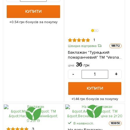
КУПИТИ
+
0.54
грн бонусів за покупку
1
Швидка відправка
188712
Баклажан "Турецький
помаранчевий" ТМ "Vesna
Select" 20шт
36
грн
ціна
-
+
КУПИТИ
+
1.44
грн бонусів за покупку
В наявності.
183850
3
На вагу Баклажан