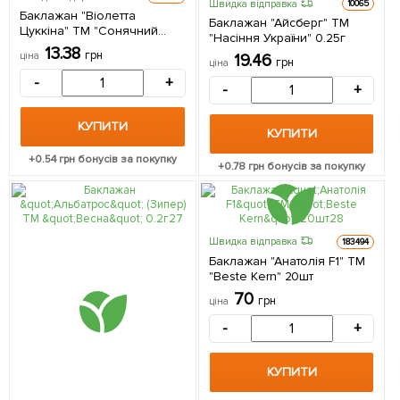
Швидка відправка
10065
Баклажан "Віолетта
Баклажан "Айсберг" ТМ
Цуккіна" ТМ "Сонячний
"Насіння України" 0.25г
березень" 30шт
13.38
грн
ціна
19.46
грн
ціна
-
+
-
+
КУПИТИ
КУПИТИ
+
0.54
грн бонусів за покупку
+
0.78
грн бонусів за покупку
Швидка відправка
183494
Баклажан "Анатолія F1" ТМ
"Beste Kern" 20шт
70
грн
ціна
-
+
КУПИТИ