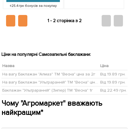
+
25.4
грн бонусів за покупку
1 -
2 сторінка з 2
Ціни на популярні Самозапильні баклажани:
Назва
Ціна
На вагу Баклажан "Алмаз" ТМ "Весна" ціна за 2г
Від 19.89 грн.
На вагу Баклажан "Ультраранній" ТМ "Весна" ціна за 2г
Від 19.89 грн.
Баклажан "Ультраранній" (Зипер) ТМ "Весна" 1г
Від 22.49 грн.
Чому "Агромаркет" вважають
найкращим*