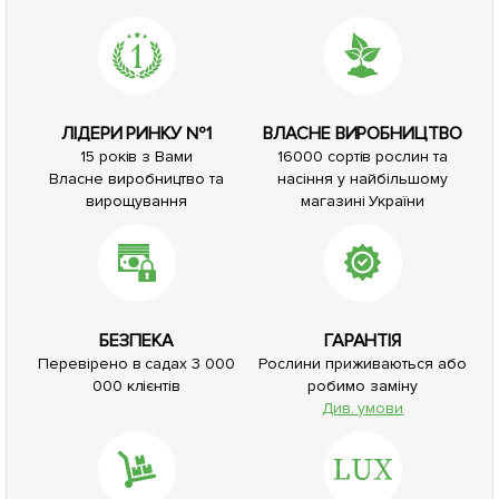
ЛІДЕРИ РИНКУ №1
ВЛАСНЕ ВИРОБНИЦТВО
15 років з Вами
16000 сортів рослин та
Власне виробництво та
насіння у найбільшому
вирощування
магазині України
БЕЗПЕКА
ГАРАНТІЯ
Перевірено в садах 3 000
Рослини приживаються або
000 клієнтів
робимо заміну
Див. умови