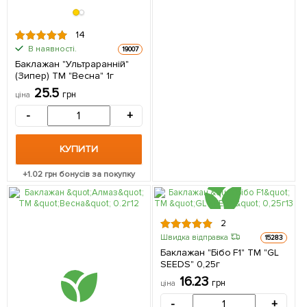
14
В наявності.
19007
Баклажан "Ультраранній"
(Зипер) ТМ "Весна" 1г
25.5
грн
ціна
-
+
КУПИТИ
+
1.02
грн бонусів за покупку
2
Швидка відправка
15283
Баклажан "Бібо F1" ТМ "GL
SEEDS" 0,25г
16.23
грн
ціна
-
+