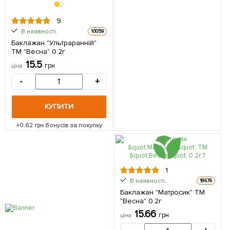
9
В наявності.
10059
Баклажан "Ультраранній"
ТМ "Весна" 0.2г
15.5
грн
ціна
-
+
КУПИТИ
+
0.62
грн бонусів за покупку
1
В наявності.
18676
Баклажан "Матросик" ТМ
"Весна" 0.2г
15.66
грн
ціна