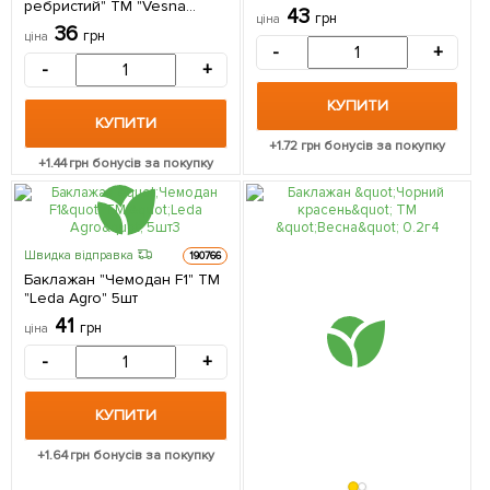
ребристий" ТМ "Vesna
43
грн
ціна
Select" 20шт
36
грн
ціна
-
+
-
+
КУПИТИ
КУПИТИ
+
1.72
грн бонусів за покупку
+
1.44
грн бонусів за покупку
Швидка відправка
190766
Баклажан "Чемодан F1" ТМ
"Leda Agro" 5шт
41
грн
ціна
-
+
КУПИТИ
+
1.64
грн бонусів за покупку