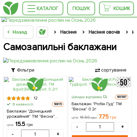
КАТАЛОГ
ПОШУК
КОШИК
Назад
Насіння
Насіння овочів
На
Самозапильні баклажани
Фільтри
сортування
Швидка відправка
183597
12
Баклажан "Робін Гуд" ТМ
В наявності.
18815
"Весна" 0.2г
Баклажан "Донецький
7.75
урожайний" ТМ "Весна"
15.50
грн
ціна
грн
0.2г
15.5
грн
ціна
-
+
-
+