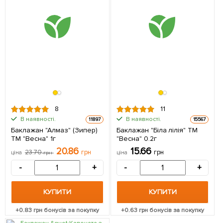
8
11
В наявності.
В наявності.
11897
15567
Баклажан "Алмаз" (Зипер)
Баклажан "Біла лілія" ТМ
ТМ "Весна" 1г
"Весна" 0.2г
20.86
15.66
23.70
грн
грн
ціна
грн
ціна
-
+
-
+
КУПИТИ
КУПИТИ
+
0.83
грн бонусів за покупку
+
0.63
грн бонусів за покупку