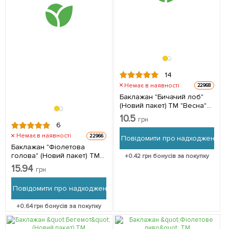
14
Немає в наявності
22968
Баклажан "Бичачий лоб"
(Новий пакет) ТМ "Весна"
0.2г
10.5
грн
6
Немає в наявності
22966
Повідомити про надходження
Баклажан "Фіолетова
голова" (Новий пакет) ТМ
+
0.42
грн бонусів за покупку
"Весна" 0.2г
15.94
грн
Повідомити про надходження
+
0.64
грн бонусів за покупку