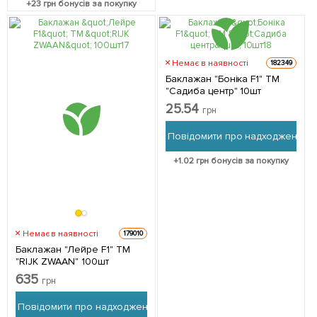
+
23
грн бонусів за покупку
Немає в наявності
182349
Баклажан "Боніка F1" ТМ
"Садиба центр" 10шт
25.54
грн
Повідомити про надходження
+
1.02
грн бонусів за покупку
Немає в наявності
179010
Баклажан "Лейре F1" ТМ
"RIJK ZWAAN" 100шт
635
грн
Повідомити про надходження