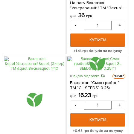
На вагу Баклажан
"Ультраранній" ТМ "Весна"
ціна за 2г
36
грн
ціна
-
+
КУПИТИ
+
1.44
грн бонусів за покупку
Швидка відправка
182987
Баклажан "Смак грибов"
ТМ "GL SEEDS" 0.25г
16.23
грн
ціна
-
+
КУПИТИ
+
0.65
грн бонусів за покупку