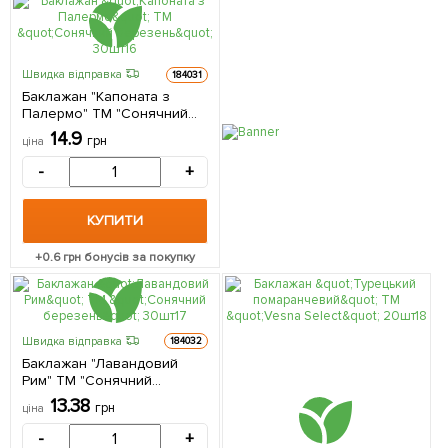
Швидка відправка
184031
Баклажан "Капоната з
Палермо" ТМ "Сонячний
березень" 30шт
14.9
грн
ціна
-
+
КУПИТИ
+
0.6
грн бонусів за покупку
Швидка відправка
184032
Баклажан "Лавандовий
Рим" ТМ "Сонячний
березень" 30шт
13.38
грн
ціна
-
+