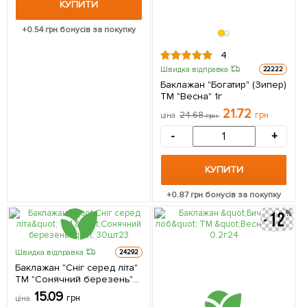
КУПИТИ
+
0.54
грн бонусів за покупку
4
Швидка відправка
22222
Баклажан "Богатир" (Зипер)
ТМ "Весна" 1г
21.72
24.68
грн
ціна
грн
-
+
КУПИТИ
+
0.87
грн бонусів за покупку
Швидка відправка
24292
Баклажан "Сніг серед літа"
ТМ "Сонячний березень"
30шт
15.09
грн
ціна