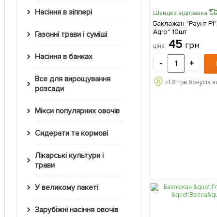
Насіння в зіппері
Швидка відправка
Баклажан "Раунт F1
Agro" 10шт
Газонні трави і суміші
45
грн
ціна
Насіння в банках
-
+
Все для вирощування
+
1.8
грн бонусів з
розсади
Мікси популярних овочів
Сидерати та кормові
Лікарські культури і
трави
У великому пакеті
Зарубіжні насіння овочів