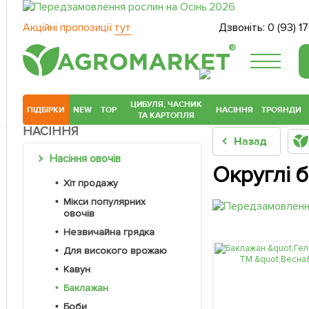
Акційні пропозиції
тут
Дзвоніть:
0 (93) 1
®
ЦИБУЛЯ, ЧАСНИК
ПІДБІРКИ
NEW
TOP
НАСІННЯ
ТРОЯНДИ
ТА КАРТОПЛЯ
НАСІННЯ
Назад
Насіння овочів
Округлі 
Хіт продажу
Мікси популярних
овочів
Незвичайна грядка
Для високого врожаю
Кавун
Баклажан
Боби