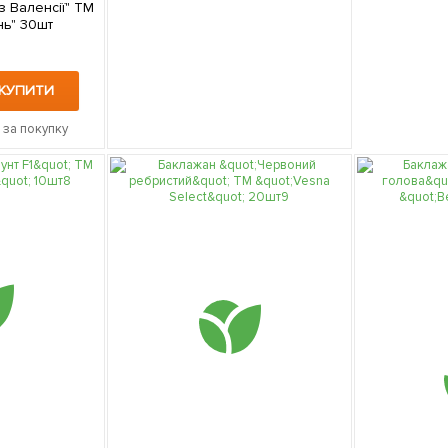
з Валенсії" ТМ
ь" 30шт
КУПИТИ
 за покупку