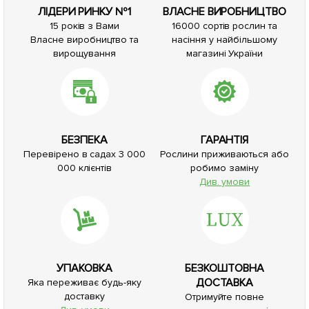
ЛІДЕРИ РИНКУ №1
ВЛАСНЕ ВИРОБНИЦТВО
15 років з Вами
16000 сортів рослин та
Власне виробництво та
насіння у найбільшому
вирощування
магазині України
БЕЗПЕКА
ГАРАНТІЯ
Перевірено в садах 3 000
Рослини приживаються або
000 клієнтів
робимо заміну
Див. умови
УПАКОВКА
БЕЗКОШТОВНА
ДОСТАВКА
Яка переживає будь-яку
доставку
Отримуйте повне