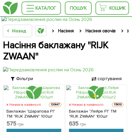
КАТАЛОГ
ПОШУК
КОШИК
Назад
Насіння
Насіння овочів
На
Насіння баклажану "RIJK
ZWAAN"
Фільтри
сортування
Немає в наявності
Немає в наявності
130647
179010
Баклажан "Шарапова F1"
Баклажан "Лейре F1" ТМ
ТМ "RIJK ZWAAN" 100шт
"RIJK ZWAAN" 100шт
575
635
грн
грн