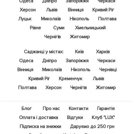
Одеса
Дніпро
Запоріжжя
Черкаси
Херсон
Львів
Вінниця
Кривий Ріг
Луцьк
Миколаїв
Нікополь
Полтава
Рівне
Суми
Хмельницький
Чернігів
Житомир
Саджанці у містах:
Київ
Харків
Одеса
Дніпро
Запоріжжя
Черкаси
Вінниця
Миколаїв
Нікополь
Чернівці
Кривий Ріг
Кременчук
Львів
Полтава
Херсон
Чернігів
Житомир
Блог
Про нас
Контакти
Гарантія
Оплата і доставка
Відгуки
Клуб "LUX"
Підписка на знижки
Даруємо до 250 грн