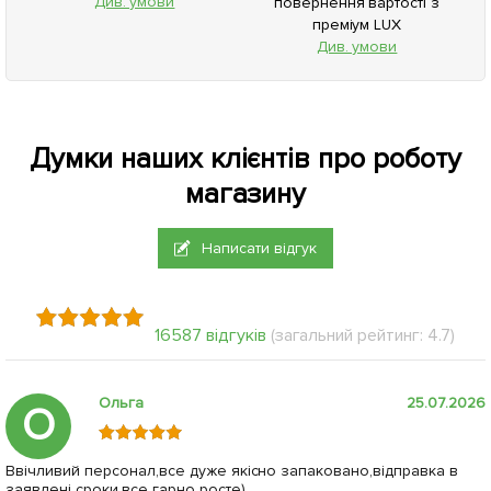
Див. умови
повернення вартості з
преміум LUX
Див. умови
Думки наших клієнтів про роботу
магазину
Написати відгук
16587 відгуків
(загальний рейтинг: 4.7)
Ольга
25.07.2026
О
Ввічливий персонал,все дуже якісно запаковано,відправка в
заявлені сроки,все гарно росте)