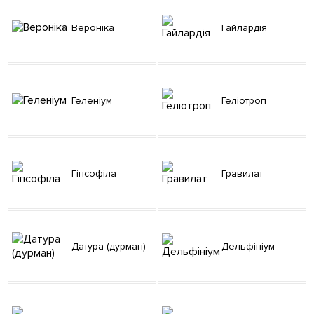
Вероніка
Гайлардія
Геленіум
Геліотроп
Гіпсофіла
Гравилат
Датура (дурман)
Дельфініум