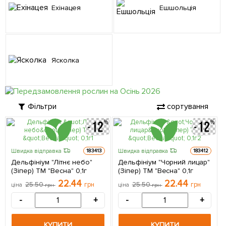
Ехінацея
Ешшольція
Ясколка
Фільтри
сортування
Швидка відправка
Швидка відправка
183413
183412
Дельфініум "Літнє небо"
Дельфініум "Чорний лицар"
(Зіпер) ТМ "Весна" 0,1г
(Зіпер) ТМ "Весна" 0,1г
22.44
22.44
25.50
грн
25.50
грн
ціна
грн
ціна
грн
-
+
-
+
КУПИТИ
КУПИТИ