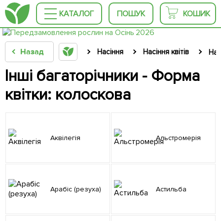
КАТАЛОГ
ПОШУК
КОШИК
Назад
Насіння
Насіння квітів
Нас
Інші багаторічники - Форма
квітки: колоскова
Аквілегія
Альстромерія
Арабіс (резуха)
Астильба