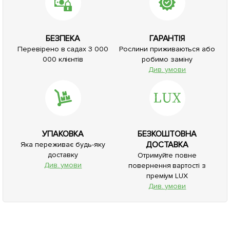
БЕЗПЕКА
ГАРАНТІЯ
Перевірено в садах 3 000
Рослини приживаються або
000 клієнтів
робимо заміну
Див. умови
УПАКОВКА
БЕЗКОШТОВНА
ДОСТАВКА
Яка переживає будь-яку
доставку
Отримуйте повне
Див. умови
повернення вартості з
преміум LUX
Див. умови