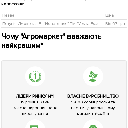
колоскова:
Назва
Ціна
Петунія Джоконда F1 "Нова хвиля" ТМ "Vesna Exclusive" 7шт
Від 67 грн.
Чому "Агромаркет" вважають
найкращим*
ЛІДЕРИ РИНКУ №1
ВЛАСНЕ ВИРОБНИЦТВО
15 років з Вами
16000 сортів рослин та
Власне виробництво та
насіння у найбільшому
вирощування
магазині України