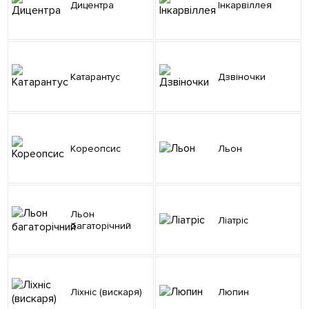
Дицентра
Інкарвіллея
Катарантус
Дзвіночки
Кореопсис
Льон
Льон
Ліатріс
багаторічний
Ліхніс (вискаря)
Люпин