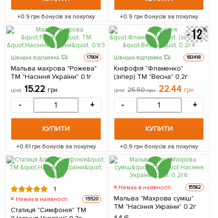
+
0.9
грн бонусів за покупку
+
0.9
грн бонусів за покупку
Швидка відправка
Швидка відправка
17904
183418
Мальва махрова "Рожева"
Кніфофія "Фламенко"
ТМ "Насіння України" 0.1г
(зіпер) ТМ "Весна" 0,2г
15.22
22.44
грн
25.50
грн
ціна
ціна
грн
-
+
-
+
КУПИТИ
КУПИТИ
+
0.61
грн бонусів за покупку
+
0.9
грн бонусів за покупку
Немає в наявності
15562
1
Мальва "Махрова суміш"
Немає в наявності
15520
ТМ "Насіння України" 0.2г
Статиця "Симфонія" ТМ