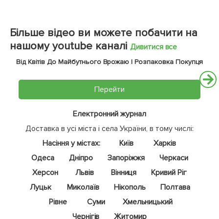
Більше відео ви можете побачити на
нашому youtube каналі
Дивитися все
Від Квітів До Майбутнього Врожаю | Розпаковка Покупця
Перейти
Електронний журнал
Доставка в усі міста і села України, в тому числі:
Насіння у містах:
Київ
Харків
Одеса
Дніпро
Запоріжжя
Черкаси
Херсон
Львів
Вінниця
Кривий Ріг
Луцьк
Миколаїв
Нікополь
Полтава
Рівне
Суми
Хмельницький
Чернігів
Житомир