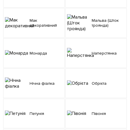
Мак
Мальва (Шток
декоративний
троянда)
Монарда
Наперстянка
Нічна фіалка
Обрієта
Петунія
Півонія