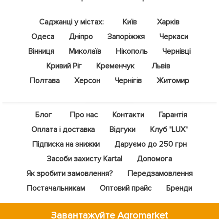
Саджанці у містах:
Київ
Харків
Одеса
Дніпро
Запоріжжя
Черкаси
Вінниця
Миколаїв
Нікополь
Чернівці
Кривий Ріг
Кременчук
Львів
Полтава
Херсон
Чернігів
Житомир
Блог
Про нас
Контакти
Гарантія
Оплата і доставка
Відгуки
Клуб "LUX"
Підписка на знижки
Даруємо до 250 грн
Засоби захисту Kartal
Допомога
Як зробити замовлення?
Передзамовлення
Постачальникам
Оптовий прайс
Бренди
Завантажуйте Agromarket