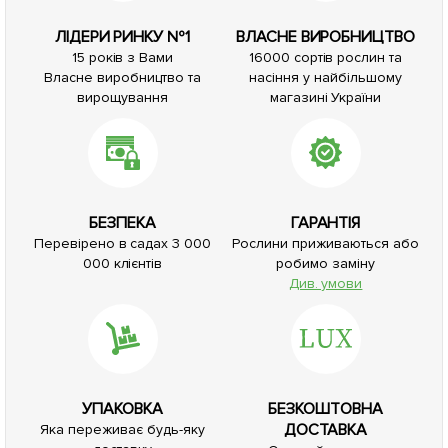
ЛІДЕРИ РИНКУ №1
ВЛАСНЕ ВИРОБНИЦТВО
15 років з Вами
16000 сортів рослин та
Власне виробництво та
насіння у найбільшому
вирощування
магазині України
БЕЗПЕКА
ГАРАНТІЯ
Перевірено в садах 3 000
Рослини приживаються або
000 клієнтів
робимо заміну
Див. умови
УПАКОВКА
БЕЗКОШТОВНА
ДОСТАВКА
Яка переживає будь-яку