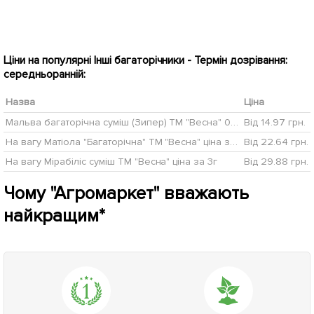
Ціни на популярні Інші багаторічники - Термін дозрівання:
середньоранній:
Назва
Ціна
Мальва багаторічна суміш (Зипер) ТМ "Весна" 0,5г
Від 14.97 грн.
На вагу Матіола "Багаторічна" ТМ "Весна" ціна за 8г
Від 22.64 грн.
На вагу Мірабіліс суміш ТМ "Весна" ціна за 3г
Від 29.88 грн.
Чому "Агромаркет" вважають
найкращим*