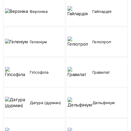
Вероніка
Гайлардія
Геленіум
Геліотроп
Гіпсофіла
Гравилат
Датура (дурман)
Дельфініум