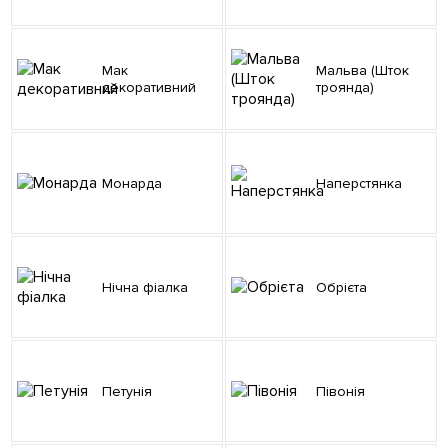
Мак
Мальва (Шток
декоративний
троянда)
Монарда
Наперстянка
Нічна фіалка
Обрієта
Петунія
Півонія