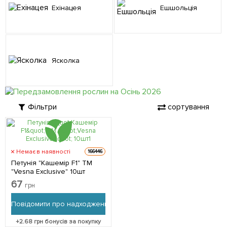
Ехінацея
Ешшольція
Ясколка
Фільтри
сортування
Немає в наявності
166446
Петунія "Кашемір F1" ТМ
"Vesna Exclusive" 10шт
67
грн
Повідомити про надходження
+
2.68
грн бонусів за покупку