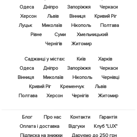
Одеса
Дніпро
Запоріжжя
Черкаси
Херсон
Львів
Вінниця
Кривий Ріг
Луцьк
Миколаїв
Нікополь
Полтава
Рівне
Суми
Хмельницький
Чернігів
Житомир
Саджанці у містах:
Київ
Харків
Одеса
Дніпро
Запоріжжя
Черкаси
Вінниця
Миколаїв
Нікополь
Чернівці
Кривий Ріг
Кременчук
Львів
Полтава
Херсон
Чернігів
Житомир
Блог
Про нас
Контакти
Гарантія
Оплата і доставка
Відгуки
Клуб "LUX"
Підписка на знижки
Даруємо до 250 грн