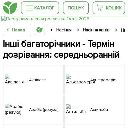
КАТАЛОГ
ПОШУК
КОШИК
Назад
Насіння
Насіння квітів
Нас
Інші багаторічники - Термін
дозрівання: середньоранній
Аквілегія
Альстромерія
Арабіс (резуха)
Астильба