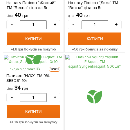
На вагу Патісон "Жовтий"
На вагу Патісон "Диск" ТМ
ТМ "Весна" ціна за 5г
"Весна" ціна за 5г
40
40
грн
грн
ціна
ціна
-
+
-
+
КУПИТИ
КУПИТИ
+
1.6
грн бонусів за покупку
+
1.6
грн бонусів за покупку
Швидка відправка
191631
Патисон "НЛО" ТМ "GL
SEEDS" 10г
34
грн
ціна
-
+
КУПИТИ
+
1.36
грн бонусів за покупку