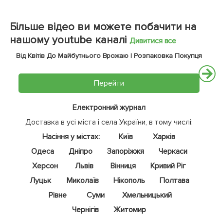
Більше відео ви можете побачити на
нашому youtube каналі
Дивитися все
Від Квітів До Майбутнього Врожаю | Розпаковка Покупця
Перейти
Електронний журнал
Доставка в усі міста і села України, в тому числі:
Насіння у містах:
Київ
Харків
Одеса
Дніпро
Запоріжжя
Черкаси
Херсон
Львів
Вінниця
Кривий Ріг
Луцьк
Миколаїв
Нікополь
Полтава
Рівне
Суми
Хмельницький
Чернігів
Житомир