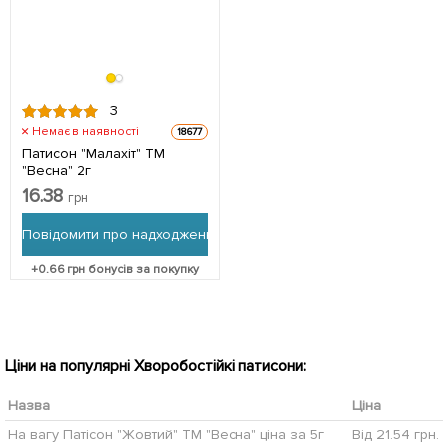
3
Немає в наявності
18677
Патисон "Малахіт" ТМ
"Весна" 2г
16.38
грн
Повідомити про надходження
+
0.66
грн бонусів за покупку
Ціни на популярні Хворобостійкі патисони:
Назва
Ціна
На вагу Патісон "Жовтий" ТМ "Весна" ціна за 5г
Від 21.54 грн.