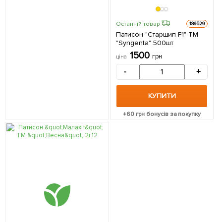
Останній товар
189529
Патисон "Старшип F1" ТМ
"Syngenta" 500шт
1500
грн
ціна
-
+
КУПИТИ
+
60
грн бонусів за покупку