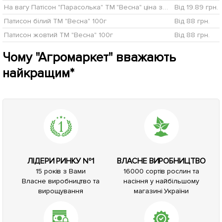
На вагу Патісон "Парасолька" ТМ "Весна" ціна за 5г
Від 19.89 грн.
Патисон білий ТМ "Весна" 100г
Від 88 грн.
Патисон жовтий ТМ "Весна" 100г
Від 88 грн.
Чому "Агромаркет" вважають
найкращим*
ЛІДЕРИ РИНКУ №1
ВЛАСНЕ ВИРОБНИЦТВО
15 років з Вами
16000 сортів рослин та
Власне виробництво та
насіння у найбільшому
вирощування
магазині України