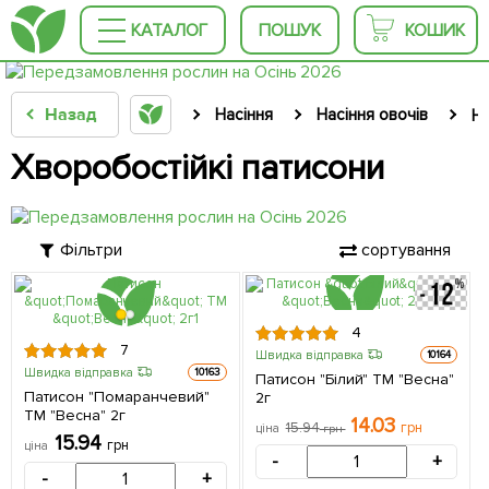
КАТАЛОГ
ПОШУК
КОШИК
Назад
Насіння
Насіння овочів
На
Хворобостійкі патисони
Фільтри
сортування
4
7
Швидка відправка
10164
Швидка відправка
10163
Патисон "Білий" ТМ "Весна"
Патисон "Помаранчевий"
2г
ТМ "Весна" 2г
14.03
15.94
грн
ціна
грн
15.94
грн
ціна
-
+
-
+