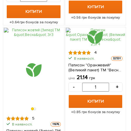
КУПИТИ
КУПИТИ
+
0.56
грн бонусів за покупку
+
0.64
грн бонусів за покупку
4
В наявності.
32531
Патисон "Оранжевий"
(Великий пакет) ТМ "Весна"
2,5г
21.14
грн
ціна
-
+
КУПИТИ
+
0.85
грн бонусів за покупку
5
В наявності.
11976
Патисон жовтий (Зипер) ТМ