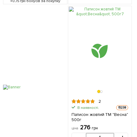
+
0.75
грн бонусів за покупку
2
В наявності.
15238
Патисон жовтий ТМ "Весна"
500г
276
грн
ціна