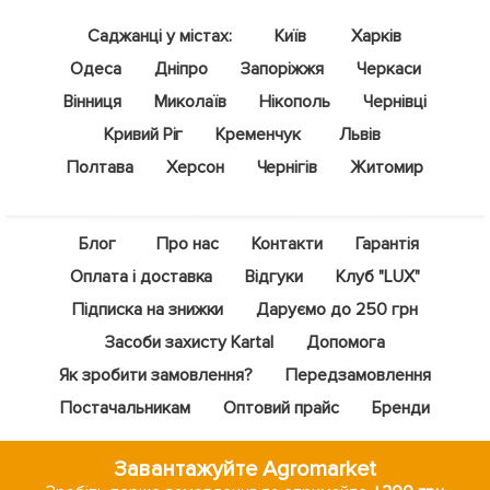
Саджанці у містах:
Київ
Харків
Одеса
Дніпро
Запоріжжя
Черкаси
Вінниця
Миколаїв
Нікополь
Чернівці
Кривий Ріг
Кременчук
Львів
Полтава
Херсон
Чернігів
Житомир
Блог
Про нас
Контакти
Гарантія
Оплата і доставка
Відгуки
Клуб "LUX"
Підписка на знижки
Даруємо до 250 грн
Засоби захисту Kartal
Допомога
Як зробити замовлення?
Передзамовлення
Постачальникам
Оптовий прайс
Бренди
Завантажуйте Agromarket