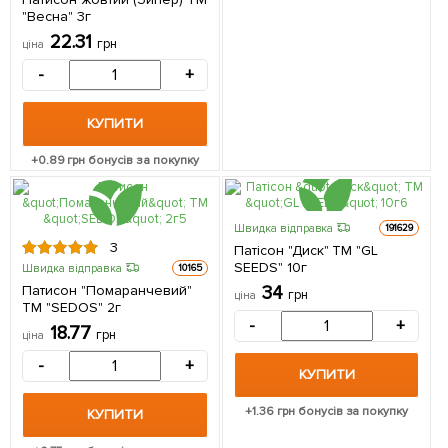
"Весна" 3г
22.31
грн
ціна
-
+
КУПИТИ
+
0.89
грн бонусів за покупку
Швидка відправка
191629
3
Патісон "Диск" ТМ "GL
SEEDS" 10г
Швидка відправка
10165
Патисон "Помаранчевий"
34
грн
ціна
ТМ "SEDOS" 2г
-
+
18.77
грн
ціна
-
+
КУПИТИ
+
1.36
грн бонусів за покупку
КУПИТИ