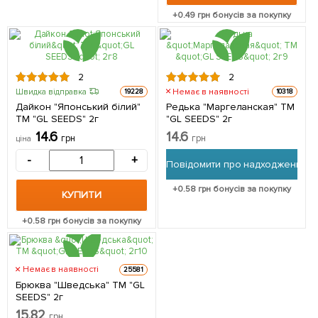
+
0.49
грн бонусів за покупку
2
2
Немає в наявності
Швидка відправка
19228
10318
Дайкон "Японський білий"
Редька "Маргеланская" ТМ
ТМ "GL SEEDS" 2г
"GL SEEDS" 2г
14.6
14.6
грн
грн
ціна
-
+
Повідомити про надходження
+
0.58
грн бонусів за покупку
КУПИТИ
+
0.58
грн бонусів за покупку
Немає в наявності
25581
Брюква "Шведська" ТМ "GL
SEEDS" 2г
15.82
грн