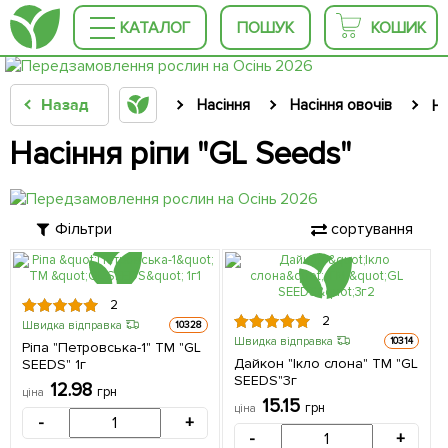
КАТАЛОГ
ПОШУК
КОШИК
Назад
Насіння
Насіння овочів
На
Насіння ріпи "GL Seeds"
Фільтри
сортування
2
2
Швидка відправка
10328
Швидка відправка
10314
Ріпа "Петровська-1" ТМ "GL
Дайкон "Ікло слона" ТМ "GL
SEEDS" 1г
SEEDS"3г
12.98
грн
ціна
15.15
грн
ціна
-
+
-
+