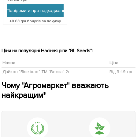
Повідомити про надходження
+
0.63
грн бонусів за покупку
Ціни на популярні Насіння ріпи "GL Seeds":
Назва
Ціна
Дайкон "Біле ікло" ТМ "Весна" 2г
Від 3.49 грн.
Чому "Агромаркет" вважають
найкращим*