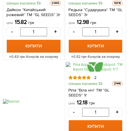
Швидка відправка
Швидка відправка
21445
10316
Дайкон "Китайський
Редька "Сударушка" ТМ "GL
рожевий" ТМ "GL SEEDS" 3г
SEEDS" 3г
15.82
12.98
грн
грн
ціна
ціна
-
+
-
+
КУПИТИ
КУПИТИ
+
0.63
грн бонусів за покупку
+
0.52
грн бонусів за покупку
2
Швидка відправка
21446
Ріпа "Біла ніч" ТМ "GL
SEEDS" 1г
12.18
грн
ціна
-
+
КУПИТИ