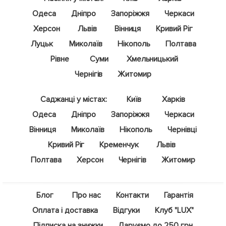
Одеса
Дніпро
Запоріжжя
Черкаси
Херсон
Львів
Вінниця
Кривий Ріг
Луцьк
Миколаїв
Нікополь
Полтава
Рівне
Суми
Хмельницький
Чернігів
Житомир
Саджанці у містах:
Київ
Харків
Одеса
Дніпро
Запоріжжя
Черкаси
Вінниця
Миколаїв
Нікополь
Чернівці
Кривий Ріг
Кременчук
Львів
Полтава
Херсон
Чернігів
Житомир
Блог
Про нас
Контакти
Гарантія
Оплата і доставка
Відгуки
Клуб "LUX"
Підписка на знижки
Даруємо до 250 грн