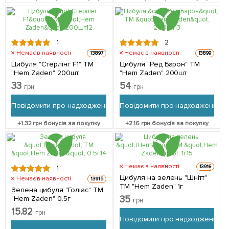
1
2
Немає в наявності
Немає в наявності
13897
13899
Цибуля "Стерлінг F1" ТМ
Цибуля "Ред Барон" ТМ
"Hem Zaden" 200шт
"Hem Zaden" 200шт
33
54
грн
грн
Повідомити про надходження
Повідомити про надходження
+
1.32
грн бонусів за покупку
+
2.16
грн бонусів за покупку
Немає в наявності
13916
1
Цибуля на зелень "Шнітт"
Немає в наявності
13915
ТМ "Hem Zaden" 1г
Зелена цибуля "Голіас" ТМ
35
"Hem Zaden" 0.5г
грн
15.82
грн
Повідомити про надходження