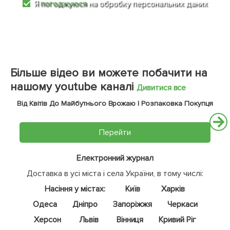
Я
погоджуюся
на обробку персональних даних
Більше відео ви можете побачити на
нашому youtube каналі
Дивитися все
Від Квітів До Майбутнього Врожаю | Розпаковка Покупця
Перейти
Електронний журнал
Доставка в усі міста і села України, в тому числі:
Насіння у містах:
Київ
Харків
Одеса
Дніпро
Запоріжжя
Черкаси
Херсон
Львів
Вінниця
Кривий Ріг