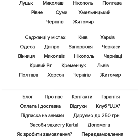
Луцьк
Миколаїв
Нікополь
Полтава
Рівне
Суми
Хмельницький
Чернігів
Житомир
Саджанці у містах:
Київ
Харків
Одеса
Дніпро
Запоріжжя
Черкаси
Вінниця
Миколаїв
Нікополь
Чернівці
Кривий Ріг
Кременчук
Львів
Полтава
Херсон
Чернігів
Житомир
Блог
Про нас
Контакти
Гарантія
Оплата і доставка
Відгуки
Клуб "LUX"
Підписка на знижки
Даруємо до 250 грн
Засоби захисту Kartal
Допомога
Як зробити замовлення?
Передзамовлення