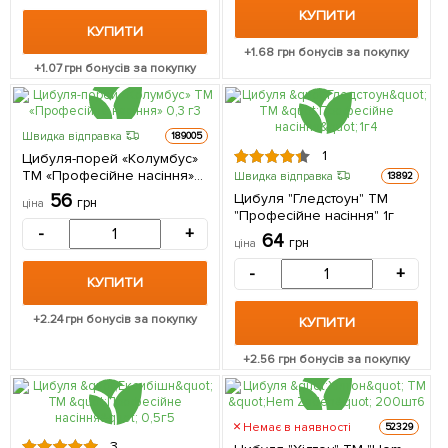
КУПИТИ
КУПИТИ
+
1.68
грн бонусів за покупку
+
1.07
грн бонусів за покупку
Швидка відправка
189005
1
Цибуля-порей «Колумбус»
ТМ «Професійне насіння»
Швидка відправка
13892
0,3 г
56
Цибуля "Гледстоун" ТМ
грн
ціна
"Професійне насіння" 1г
-
+
64
грн
ціна
-
+
КУПИТИ
+
2.24
грн бонусів за покупку
КУПИТИ
+
2.56
грн бонусів за покупку
Немає в наявності
52329
3