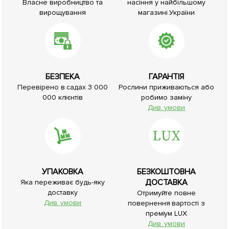
Власне виробництво та
насіння у найбільшому
вирощування
магазині України
БЕЗПЕКА
ГАРАНТІЯ
Перевірено в садах 3 000
Рослини приживаються або
000 клієнтів
робимо заміну
Див. умови
УПАКОВКА
БЕЗКОШТОВНА
ДОСТАВКА
Яка переживає будь-яку
доставку
Отримуйте повне
Див. умови
повернення вартості з
преміум LUX
Див. умови