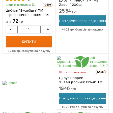
Цибуля "Хілтон" ТМ "Hem
Zaden" 200шт
Швидка відправка
13898
Цибуля "Ексибішн" ТМ
25.54
грн
"Професійне насіння" 0,5г
72
Повідомити про надходження
грн
ціна
-
+
+
1.02
грн бонусів за покупку
КУПИТИ
+
2.88
грн бонусів за покупку
Немає в наявності
52330
Цибуля порей
"Швейцарський гігант" ТМ
"Hem Zaden" 0.5г
19.46
грн
Повідомити про надходження
+
0.78
грн бонусів за покупку