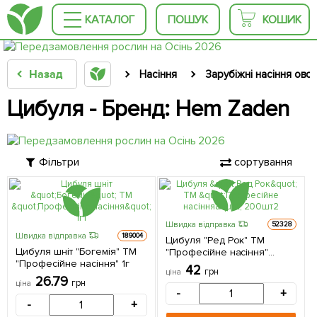
КАТАЛОГ
ПОШУК
КОШИК
Назад
Насіння
Зарубіжні насіння овоч
Цибуля - Бренд: Hem Zaden
Фільтри
сортування
Швидка відправка
52328
Швидка відправка
189004
Цибуля "Ред Рок" ТМ
Цибуля шніт "Богемія" ТМ
"Професійне насіння"
"Професійне насіння" 1г
200шт
42
грн
ціна
26.79
грн
ціна
-
+
-
+