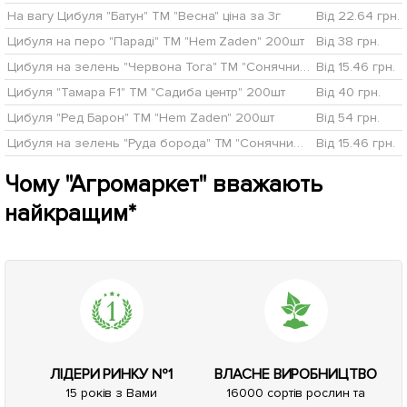
На вагу Цибуля "Батун" ТМ "Весна" ціна за 3г
Від 22.64 грн.
Цибуля на перо "Параді" ТМ "Hem Zaden" 200шт
Від 38 грн.
Цибуля на зелень "Червона Тога" ТМ "Сонячний березень" 300шт
Від 15.46 грн.
Цибуля "Тамара F1" ТМ "Садиба центр" 200шт
Від 40 грн.
Цибуля "Ред Барон" ТМ "Hem Zaden" 200шт
Від 54 грн.
Цибуля на зелень "Руда борода" ТМ "Сонячний березень" 300шт
Від 15.46 грн.
Чому "Агромаркет" вважають
найкращим*
ЛІДЕРИ РИНКУ №1
ВЛАСНЕ ВИРОБНИЦТВО
15 років з Вами
16000 сортів рослин та