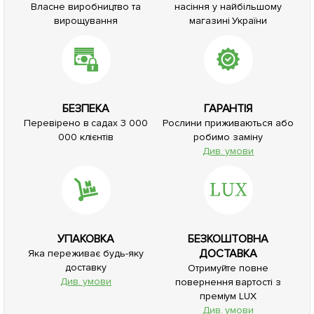
Власне виробництво та
насіння у найбільшому
вирощування
магазині України
БЕЗПЕКА
ГАРАНТІЯ
Перевірено в садах 3 000
Рослини приживаються або
000 клієнтів
робимо заміну
Див. умови
УПАКОВКА
БЕЗКОШТОВНА
ДОСТАВКА
Яка переживає будь-яку
доставку
Отримуйте повне
Див. умови
повернення вартості з
преміум LUX
Див. умови