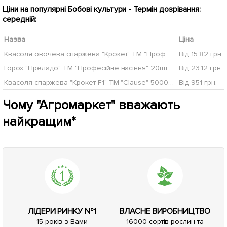
Ціни на популярні Бобові культури - Термін дозрівання:
середній:
Назва
Ціна
Квасоля овочева спаржева "Крокет" ТМ "Професійне насіння" 20шт
Від 15.82 грн.
Горох "Преладо" ТМ "Професійне насіння" 20шт
Від 23.12 грн.
Квасоля спаржева "Крокет F1" ТМ "Clause" 5000шт
Від 951 грн.
Чому "Агромаркет" вважають
найкращим*
ЛІДЕРИ РИНКУ №1
ВЛАСНЕ ВИРОБНИЦТВО
15 років з Вами
16000 сортів рослин та