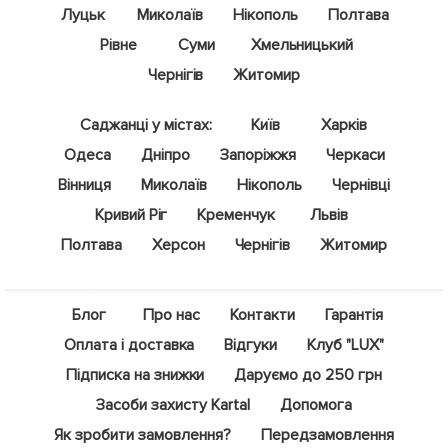
Луцьк
Миколаїв
Нікополь
Полтава
Рівне
Суми
Хмельницький
Чернігів
Житомир
Саджанці у містах:
Київ
Харків
Одеса
Дніпро
Запоріжжя
Черкаси
Вінниця
Миколаїв
Нікополь
Чернівці
Кривий Ріг
Кременчук
Львів
Полтава
Херсон
Чернігів
Житомир
Блог
Про нас
Контакти
Гарантія
Оплата і доставка
Відгуки
Клуб "LUX"
Підписка на знижки
Даруємо до 250 грн
Засоби захисту Kartal
Допомога
Як зробити замовлення?
Передзамовлення