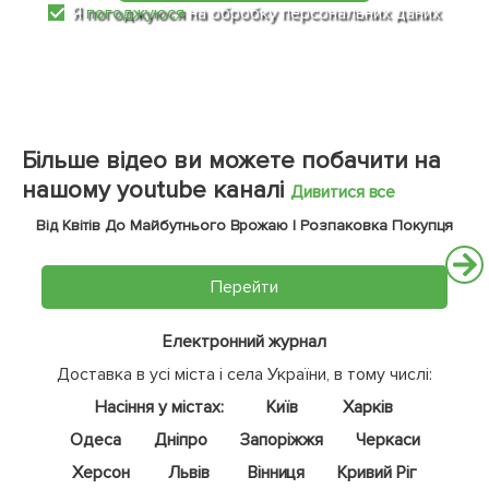
Я
погоджуюся
на обробку персональних даних
Більше відео ви можете побачити на
нашому youtube каналі
Дивитися все
Від Квітів До Майбутнього Врожаю | Розпаковка Покупця
Перейти
Електронний журнал
Доставка в усі міста і села України, в тому числі:
Насіння у містах:
Київ
Харків
Одеса
Дніпро
Запоріжжя
Черкаси
Херсон
Львів
Вінниця
Кривий Ріг