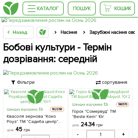
КАТАЛОГ
ПОШУК
КОШИК
Назад
Насіння
Зарубіжні насіння овоч
Бобові культури - Термін
дозрівання: середній
Фільтри
сортування
Швидка відправка
186570
Швидка відправка
182358
Горох "Сомервуд" ТМ
Квасоля зернова "Коко
"Beste Kern" 10г
Роуз" ТМ "Садиба центр"
24.34
грн
ціна
10г
45
грн
ціна
-
+