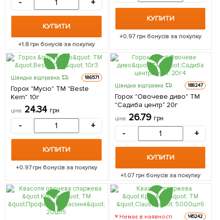
-
+
КУПИТИ
КУПИТИ
+
0.97
грн бонусів за покупку
+
1.8
грн бонусів за покупку
Швидка відправка
186571
Швидка відправка
188247
Горох "Мусіо" ТМ "Beste
Горох "Овочеве диво" ТМ
Kern" 10г
"Садиба центр" 20г
24.34
грн
ціна
26.79
грн
ціна
-
+
-
+
КУПИТИ
КУПИТИ
+
0.97
грн бонусів за покупку
+
1.07
грн бонусів за покупку
Немає в наявності
145242