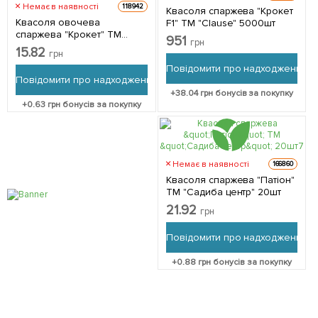
Немає в наявності
118942
Квасоля спаржева "Крокет
Квасоля овочева
F1" ТМ "Clause" 5000шт
спаржева "Крокет" ТМ
951
грн
"Професійне насіння" 20шт
15.82
грн
Повідомити про надходження
Повідомити про надходження
+
38.04
грн бонусів за покупку
+
0.63
грн бонусів за покупку
Немає в наявності
166860
Квасоля спаржева "Патіон"
ТМ "Садиба центр" 20шт
21.92
грн
Повідомити про надходження
+
0.88
грн бонусів за покупку