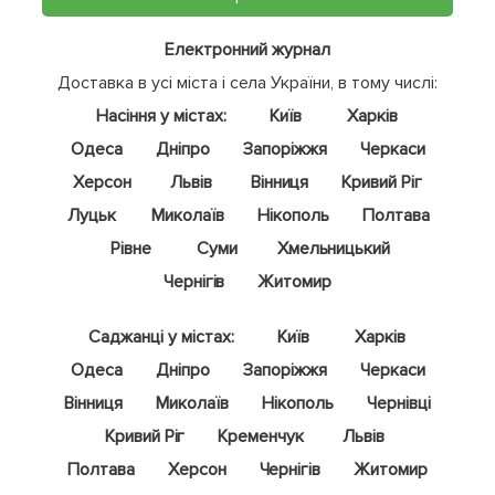
Електронний журнал
Доставка в усі міста і села України, в тому числі:
Насіння у містах:
Київ
Харків
Одеса
Дніпро
Запоріжжя
Черкаси
Херсон
Львів
Вінниця
Кривий Ріг
Луцьк
Миколаїв
Нікополь
Полтава
Рівне
Суми
Хмельницький
Чернігів
Житомир
Саджанці у містах:
Київ
Харків
Одеса
Дніпро
Запоріжжя
Черкаси
Вінниця
Миколаїв
Нікополь
Чернівці
Кривий Ріг
Кременчук
Львів
Полтава
Херсон
Чернігів
Житомир