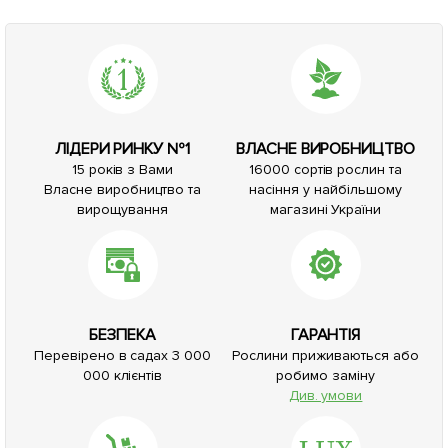
ЛІДЕРИ РИНКУ №1
ВЛАСНЕ ВИРОБНИЦТВО
15 років з Вами
16000 сортів рослин та
Власне виробництво та
насіння у найбільшому
вирощування
магазині України
БЕЗПЕКА
ГАРАНТІЯ
Перевірено в садах 3 000
Рослини приживаються або
000 клієнтів
робимо заміну
Див. умови