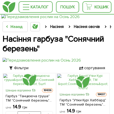
КАТАЛОГ
ПОШУК
КОШИК
Назад
Насіння
Насіння овочів
На
Насіння гарбуза "Сонячний
березень"
Фільтри
сортування
Швидка відправка
184036
Швидка відправка
184037
Гарбуз "Танцююча груша"
Гарбуз "Утіки Курі Хаббард"
ТМ "Сонячний березень"
ТМ "Сонячний березень"
5шт
14.9
грн
ціна
10шт
14.9
грн
ціна