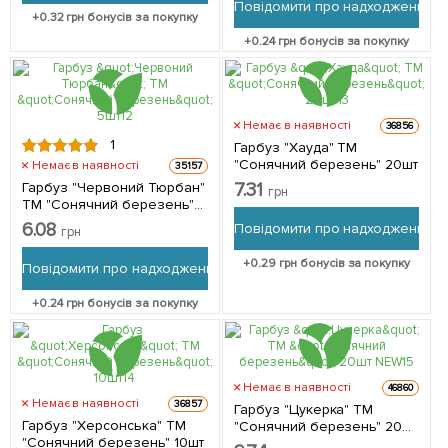
Повідомити про надходження
+
0.32
грн бонусів за покупку
+
0.24
грн бонусів за покупку
Немає в наявності
36856
1
Гарбуз "Хауда" ТМ
"Сонячний березень" 20шт
Немає в наявності
35157
Гарбуз "Червоний Тюрбан"
7.31
грн
ТМ "Сонячний березень"
5шт
6.08
Повідомити про надходження
грн
+
0.29
грн бонусів за покупку
Повідомити про надходження
+
0.24
грн бонусів за покупку
Немає в наявності
46860
Немає в наявності
36857
Гарбуз "Цукерка" ТМ
Гарбуз "Херсонська" ТМ
"Сонячний березень" 20шт
"Сонячний березень" 10шт
NEW