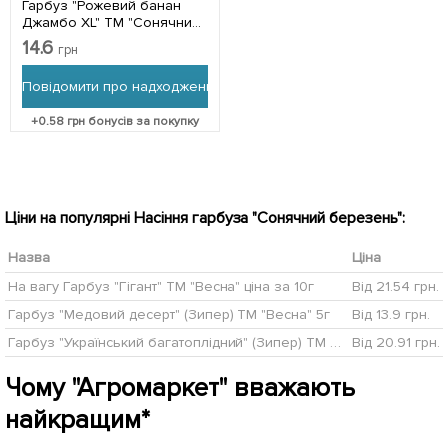
Гарбуз "Рожевий банан
Джамбо XL" ТМ "Сонячний
березень" 10шт
14.6
грн
Повідомити про надходження
+
0.58
грн бонусів за покупку
Ціни на популярні Насіння гарбуза "Сонячний березень":
Назва
Ціна
На вагу Гарбуз "Гігант" ТМ "Весна" ціна за 10г
Від 21.54 грн.
Гарбуз "Медовий десерт" (Зипер) ТМ "Весна" 5г
Від 13.9 грн.
Гарбуз "Український багатоплідний" (Зипер) ТМ "Весна" 5г
Від 20.91 грн.
Чому "Агромаркет" вважають
найкращим*