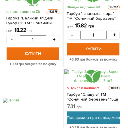
Швидка відправка
187742
Швидка відправка
182378
Гарбуз "Іспанська гітара"
Гарбуз "Великий ягідний
ТМ "Сонячний березень"
цукор F1" ТМ "Сонячний
10шт
15.82
грн
ціна
березень" 10шт
18.22
грн
ціна
-
+
-
+
КУПИТИ
КУПИТИ
+
0.63
грн бонусів за покупку
+
0.73
грн бонусів за покупку
Немає в наявності
18885
Гарбуз "Славута" ТМ
"Сонячний березень" 15шт
7.31
грн
Повідомити про надходження
+
0.29
грн бонусів за покупку