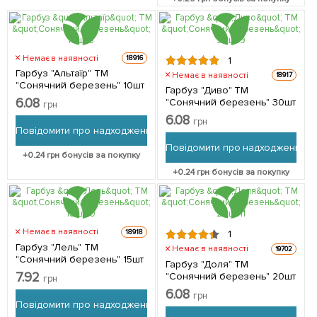
Немає в наявності
18916
1
Гарбуз "Альтаїр" ТМ
Немає в наявності
18917
"Сонячний березень" 10шт
Гарбуз "Диво" ТМ
6.08
"Сонячний березень" 30шт
грн
6.08
грн
Повідомити про надходження
Повідомити про надходження
+
0.24
грн бонусів за покупку
+
0.24
грн бонусів за покупку
Немає в наявності
18918
1
Гарбуз "Лель" ТМ
Немає в наявності
19702
"Сонячний березень" 15шт
Гарбуз "Доля" ТМ
7.92
"Сонячний березень" 20шт
грн
6.08
грн
Повідомити про надходження