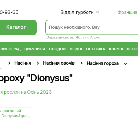
70-93-65
Відділ турботи
Франшиз
Каталог
Зараз шукають:
Яблуня
Аґрус
ВИНОГРАД
ЦИБУЛИНИ
ПЛОДОВІ
ЯГІДНІ
ЕКЗОТИКА
КВІТУЧІ
ДЕКОР
Насіння
Насіння овочів
Насіння гороха
ороху "Dionysus"