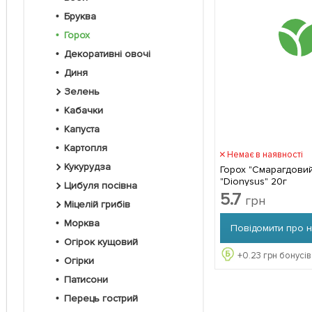
Бруква
Горох
Декоративні овочі
Диня
Зелень
Кабачки
Капуста
Картопля
Немає в наявності
Кукурудза
Горох "Смарагдови
"Dionysus" 20г
Цибуля посівна
5.7
грн
Міцелій грибів
Морква
Повідомити про 
Огірок кущовий
+
0.23
грн бонусів
Огірки
Патисони
Перець гострий