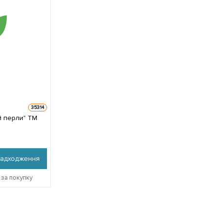
35314
й перли" ТМ
надходження
 за покупку