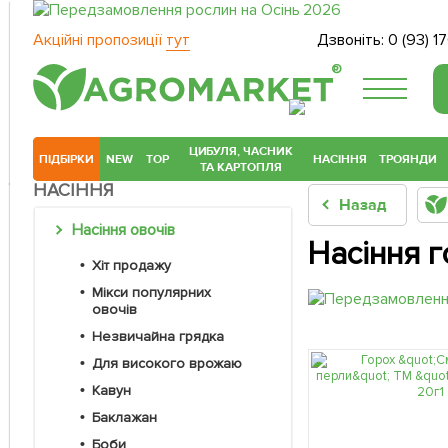
Акційні пропозиції
тут
Дзвоніть:
0 (93) 1
®
ЦИБУЛЯ, ЧАСНИК
ПІДБІРКИ
NEW
TOP
НАСІННЯ
ТРОЯНДИ
ТА КАРТОПЛЯ
НАСІННЯ
Назад
Насіння овочів
Насіння г
Хіт продажу
Мікси популярних
овочів
Незвичайна грядка
Для високого врожаю
Кавун
Баклажан
Боби