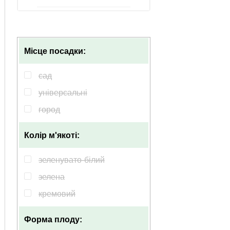
Місце посадки:
сад
універсальні
город
Колір м'якоті:
зеленувато-білий
зелена
кремовий
Форма плоду: