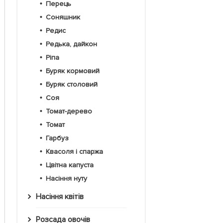
Перець
Соняшник
Редис
Редька, дайкон
Ріпа
Буряк кормовий
Буряк столовий
Соя
Томат-дерево
Томат
Гарбуз
Квасоля і спаржа
Цвітна капуста
Насіння нуту
Насіння квітів
Розсада овочів