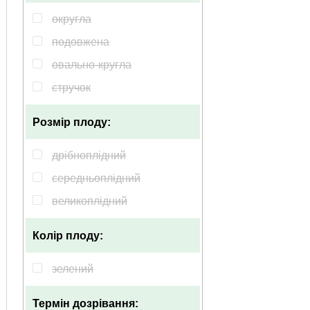
округла
подовжена
овально-кругла
стручок
Розмір плоду:
дрібноплідний
середньоплідний
великоплідний
Колір плоду:
зелений
Термін дозрівання: