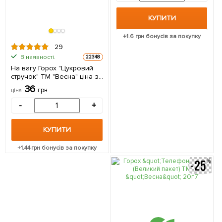
КУПИТИ
+
1.6
грн бонусів за покупку
29
В наявності.
22348
На вагу Горох "Цукровий
стручок" ТМ "Весна" ціна за
50г
36
грн
ціна
-
+
КУПИТИ
+
1.44
грн бонусів за покупку