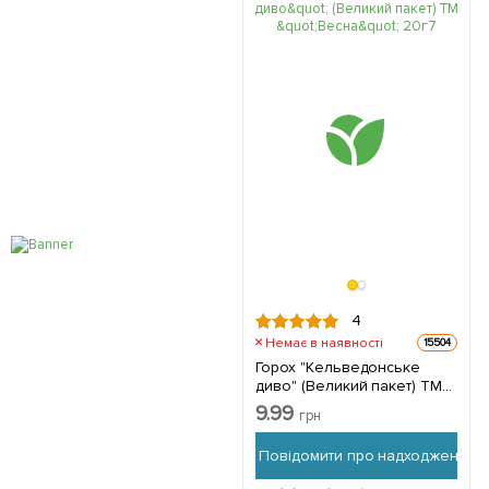
4
Немає в наявності
15504
Горох "Кельведонське
диво" (Великий пакет) ТМ
"Весна" 20г
9.99
грн
Повідомити про надходження