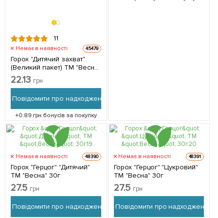
11
Немає в наявності
45479
Горох "Дитячий захват"
(Великий пакет) ТМ "Весна"
20г
22.13
грн
Повідомити про надходження
+
0.89
грн бонусів за покупку
Немає в наявності
Немає в наявності
48390
48391
Горох "Герцог" "Дитячий"
Горох "Герцог" "Цукровий"
ТМ "Весна" 30г
ТМ "Весна" 30г
27.5
27.5
грн
грн
Повідомити про надходження
Повідомити про надходження