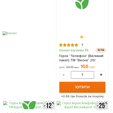
7
Швидка відправка
32726
Горох "Телефон" (Великий
пакет) ТМ "Весна" 20г
16.6
22.13
грн
ціна
грн
-
+
КУПИТИ
+
0.66
грн бонусів за покупку