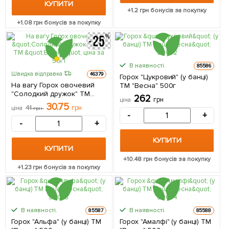
КУПИТИ
+
1.2
грн бонусів за покупку
+
1.08
грн бонусів за покупку
В наявності.
85586
Швидка відправка
46379
Горох "Цукровий" (у банці)
На вагу Горох овочевий
ТМ "Весна" 500г
"Солодкий дружок" ТМ
262
грн
ціна
"Весна" ціна за 50г
30.75
41
грн
ціна
грн
-
+
-
+
КУПИТИ
КУПИТИ
+
10.48
грн бонусів за покупку
+
1.23
грн бонусів за покупку
В наявності.
В наявності.
85587
85588
Горох "Альфа" (у банці) ТМ
Горох "Амалфі" (у банці) ТМ