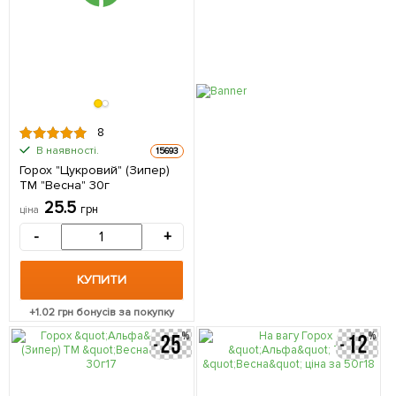
8
В наявності.
15693
Горох "Цукровий" (Зипер)
ТМ "Весна" 30г
25.5
грн
ціна
-
+
КУПИТИ
+
1.02
грн бонусів за покупку