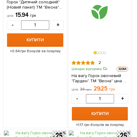
Горох "Дитячий солодкий"
(Новий пакет) ТМ "Весна"
10г
15.94
грн
ціна
-
+
КУПИТИ
+
0.64
грн бонусів за покупку
2
Швидка відправка
32064
На вагу Горох овочевий
"Гарден" ТМ "Весна" ціна за
50г
29.25
39
грн
ціна
грн
-
+
КУПИТИ
+
1.17
грн бонусів за покупку