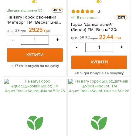
Швидка відправка
46377
3
На вагу Горох овочевий
В наявності.
22178
"Метеор" ТМ "Весна" ціна
Горох "Делікатесний"
за 50г
29.25
(Зипер) ТМ "Весна" 30г
39
грн
ціна
грн
22.44
25.50
грн
ціна
грн
-
+
-
+
КУПИТИ
КУПИТИ
+
1.17
грн бонусів за покупку
+
0.9
грн бонусів за покупку