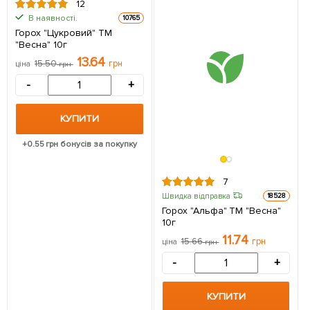
12
В наявності.
10765
Горох "Цукровий" ТМ
"Весна" 10г
13.64
15.50
грн
ціна
грн
-
+
КУПИТИ
+
0.55
грн бонусів за покупку
7
Швидка відправка
18528
Горох "Альфа" ТМ "Весна"
10г
11.74
15.66
грн
ціна
грн
-
+
КУПИТИ