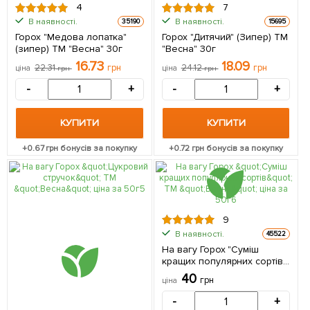
4
7
В наявності.
В наявності.
35190
15695
Горох "Медова лопатка"
Горох "Дитячий" (Зипер) ТМ
(зипер) ТМ "Весна" 30г
"Весна" 30г
16.73
18.09
22.31
грн
24.12
грн
ціна
грн
ціна
грн
-
+
-
+
КУПИТИ
КУПИТИ
+
0.67
грн бонусів за покупку
+
0.72
грн бонусів за покупку
9
В наявності.
45522
На вагу Горох "Суміш
кращих популярних сортів"
ТМ "Весна" ціна за 50г
40
грн
ціна
-
+