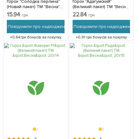
Горох "Солодка перлина"
Горох "Адагумский"
(Новий пакет) ТМ "Весна"
(Великий пакет) ТМ "Весна"
10г
20г
15.94
22.84
грн
грн
Повідомити про надходження
Повідомити про надходження
+
0.64
грн бонусів за покупку
+
0.91
грн бонусів за покупку