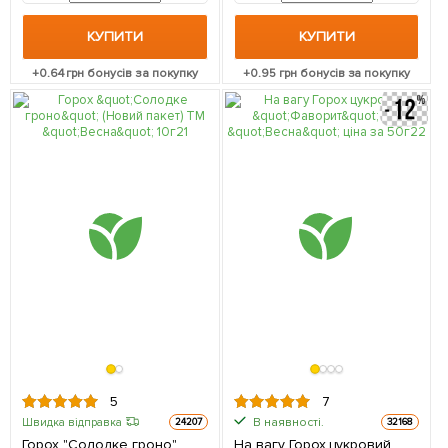
КУПИТИ
КУПИТИ
+
0.64
грн бонусів за покупку
+
0.95
грн бонусів за покупку
5
7
В наявності.
Швидка відправка
24207
32168
Горох "Солодке гроно"
На вагу Горох цукровий