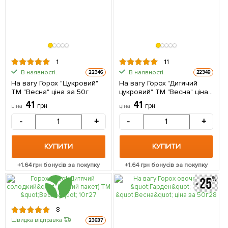
1
11
В наявності.
В наявності.
22346
22349
На вагу Горох "Цукровий"
На вагу Горох "Дитячий
ТМ "Весна" ціна за 50г
цукровий" ТМ "Весна" ціна
за 50г
41
41
грн
грн
ціна
ціна
-
+
-
+
КУПИТИ
КУПИТИ
+
1.64
грн бонусів за покупку
+
1.64
грн бонусів за покупку
8
Швидка відправка
23637