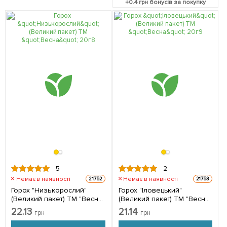
+
0.4
грн бонусів за покупку
5
2
Немає в наявності
Немає в наявності
21752
21753
Горох "Низькорослий"
Горох "Іловецький"
(Великий пакет) ТМ "Весна"
(Великий пакет) ТМ "Весна"
20г
20г
22.13
21.14
грн
грн