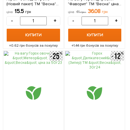
(Новий пакет) ТМ "Весна"
"Фаворит" ТМ "Весна" ціна
10г
за 50г
15.5
36.08
грн
41
грн
ціна
ціна
грн
-
+
-
+
КУПИТИ
КУПИТИ
+
0.62
грн бонусів за покупку
+
1.44
грн бонусів за покупку