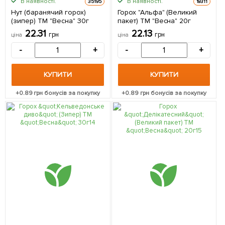
В наявності.
В наявності.
35195
19311
Нут (баранячий горох)
Горох "Альфа" (Великий
(зипер) ТМ "Весна" 30г
пакет) ТМ "Весна" 20г
22.31
22.13
грн
грн
ціна
ціна
-
+
-
+
КУПИТИ
КУПИТИ
+
0.89
грн бонусів за покупку
+
0.89
грн бонусів за покупку