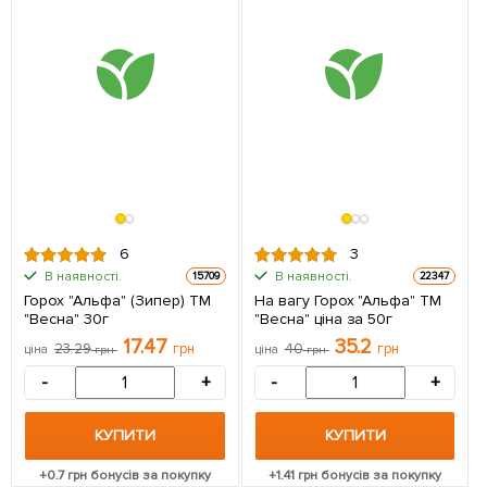
6
3
В наявності.
В наявності.
15709
22347
Горох "Альфа" (Зипер) ТМ
На вагу Горох "Альфа" ТМ
"Весна" 30г
"Весна" ціна за 50г
17.47
35.2
23.29
грн
40
грн
ціна
грн
ціна
грн
-
+
-
+
КУПИТИ
КУПИТИ
+
0.7
грн бонусів за покупку
+
1.41
грн бонусів за покупку