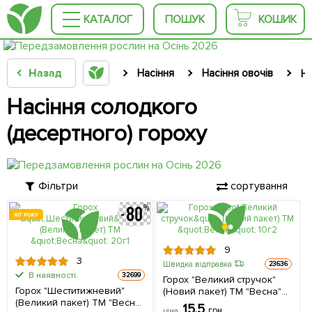
КАТАЛОГ
ПОШУК
КОШИК
Назад
Насіння
Насіння овочів
На
Насіння солодкого
(десертного) гороху
Фільтри
сортування
ХІТ РОКУ
9
3
Швидка відправка
23636
В наявності.
32699
Горох "Великий стручок"
Горох "Шеститижневий"
(Новий пакет) ТМ "Весна"
(Великий пакет) ТМ "Весна"
10г
15.5
грн
ціна