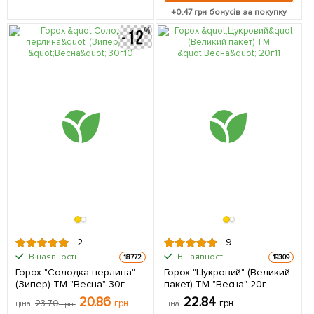
+
0.47
грн бонусів за покупку
2
9
В наявності.
В наявності.
18772
19309
Горох "Солодка перлина"
Горох "Цукровий" (Великий
(Зипер) ТМ "Весна" 30г
пакет) ТМ "Весна" 20г
20.86
22.84
23.70
грн
грн
ціна
грн
ціна