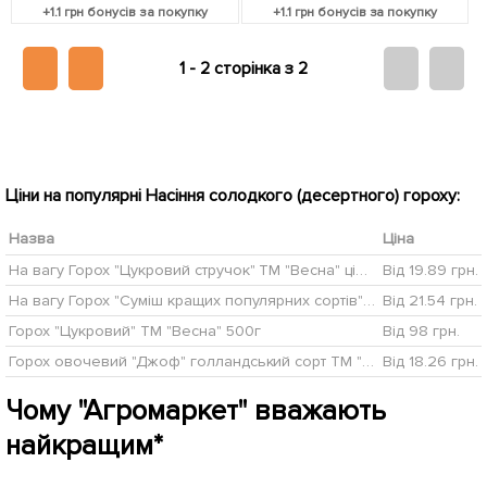
+
1.1
грн бонусів за покупку
+
1.1
грн бонусів за покупку
1 -
2 сторінка з 2
Ціни на популярні Насіння солодкого (десертного) гороху:
Назва
Ціна
На вагу Горох "Цукровий стручок" ТМ "Весна" ціна за 50г
Від 19.89 грн.
На вагу Горох "Суміш кращих популярних сортів" ТМ "Весна" ціна за 50г
Від 21.54 грн.
Горох "Цукровий" ТМ "Весна" 500г
Від 98 грн.
Горох овочевий "Джоф" голландський сорт ТМ "SeedEera" 20г NEW
Від 18.26 грн.
Чому "Агромаркет" вважають
найкращим*