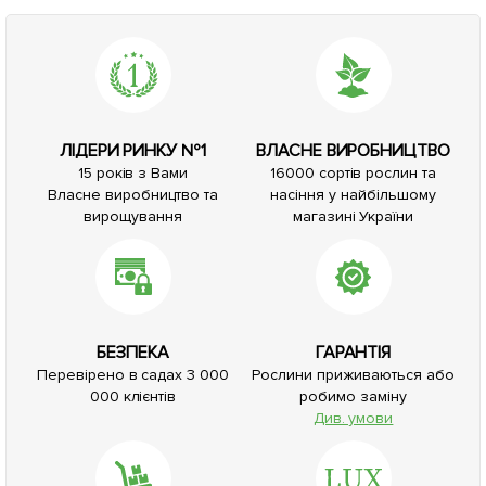
ЛІДЕРИ РИНКУ №1
ВЛАСНЕ ВИРОБНИЦТВО
15 років з Вами
16000 сортів рослин та
Власне виробництво та
насіння у найбільшому
вирощування
магазині України
БЕЗПЕКА
ГАРАНТІЯ
Перевірено в садах 3 000
Рослини приживаються або
000 клієнтів
робимо заміну
Див. умови