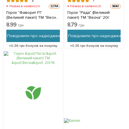
2
1
Немає в наявності
Немає в наявності
32704
36061
Горох "Фаворит F1"
Горох "Рада" (Великий
(Великий пакет) ТМ "Весна"
пакет) ТМ "Весна" 20г
20г
8.99
8.79
грн
грн
Повідомити про надходження
Повідомити про надходження
+
0.36
грн бонусів за покупку
+
0.35
грн бонусів за покупку