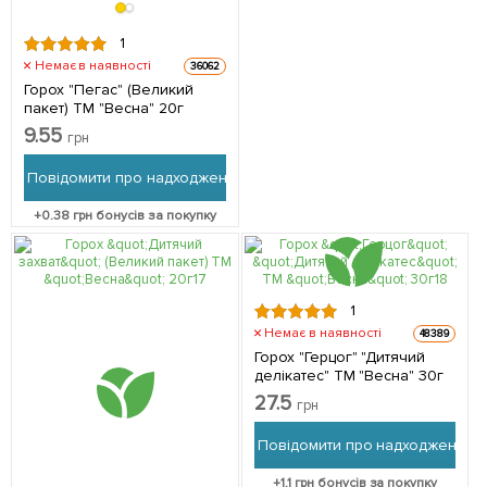
1
Немає в наявності
36062
Горох "Пегас" (Великий
пакет) ТМ "Весна" 20г
9.55
грн
Повідомити про надходження
+
0.38
грн бонусів за покупку
1
Немає в наявності
48389
Горох "Герцог" "Дитячий
делікатес" ТМ "Весна" 30г
27.5
грн
Повідомити про надходження
+
1.1
грн бонусів за покупку