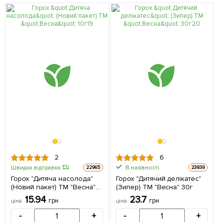
2
6
В наявності.
Швидка відправка
22965
23939
Горох "Дитяча насолода"
Горох "Дитячий делікатес"
(Новий пакет) ТМ "Весна"
(Зипер) ТМ "Весна" 30г
10г
15.94
23.7
грн
грн
ціна
ціна
-
+
-
+