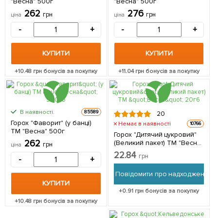
"Весна" 500г
"Весна" 500г
262
276
грн
грн
ціна
ціна
-
+
-
+
КУПИТИ
КУПИТИ
+
10.48
грн бонусів за покупку
+
11.04
грн бонусів за покупку
В наявності.
85589
20
Горох "Фаворит" (у банці)
Немає в наявності
10766
ТМ "Весна" 500г
Горох "Дитячий цукровий"
262
(Великий пакет) ТМ "Весна"
грн
ціна
20г
22.84
грн
-
+
Повідомити про надходження
КУПИТИ
+
0.91
грн бонусів за покупку
+
10.48
грн бонусів за покупку