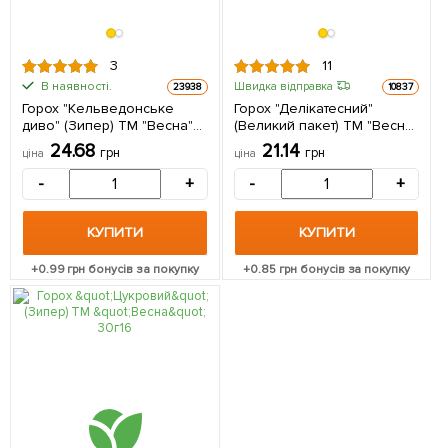
3
11
В наявності.
Швидка відправка
23938
10837
Горох "Кельведонське
Горох "Делікатесний"
диво" (Зипер) ТМ "Весна"
(Великий пакет) ТМ "Весна"
30г
20г
24.68
21.14
грн
грн
ціна
ціна
-
+
-
+
КУПИТИ
КУПИТИ
+
0.99
грн бонусів за покупку
+
0.85
грн бонусів за покупку