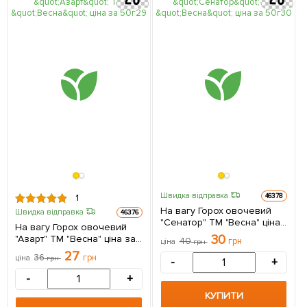
Швидка відправка
46378
1
На вагу Горох овочевий
Швидка відправка
46376
"Сенатор" ТМ "Весна" ціна
На вагу Горох овочевий
за 50г
30
"Азарт" ТМ "Весна" ціна за
40
грн
ціна
грн
50г
27
36
грн
ціна
грн
-
+
-
+
КУПИТИ