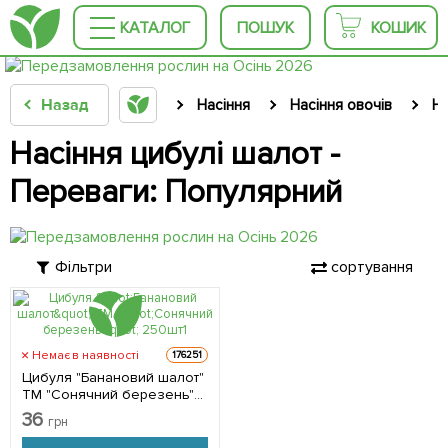
КАТАЛОГ
ПОШУК
КОШИК
Назад
Насіння
Насіння овочів
На
Насіння цибулі шалот -
Переваги: Популярний
Фільтри
сортування
Немає в наявності
176251
Цибуля "Банановий шалот"
ТМ "Сонячний березень"
250шт
36
грн