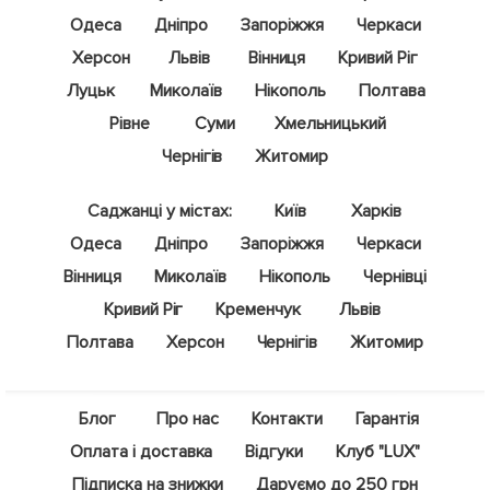
Одеса
Дніпро
Запоріжжя
Черкаси
Херсон
Львів
Вінниця
Кривий Ріг
Луцьк
Миколаїв
Нікополь
Полтава
Рівне
Суми
Хмельницький
Чернігів
Житомир
Саджанці у містах:
Київ
Харків
Одеса
Дніпро
Запоріжжя
Черкаси
Вінниця
Миколаїв
Нікополь
Чернівці
Кривий Ріг
Кременчук
Львів
Полтава
Херсон
Чернігів
Житомир
Блог
Про нас
Контакти
Гарантія
Оплата і доставка
Відгуки
Клуб "LUX"
Підписка на знижки
Даруємо до 250 грн