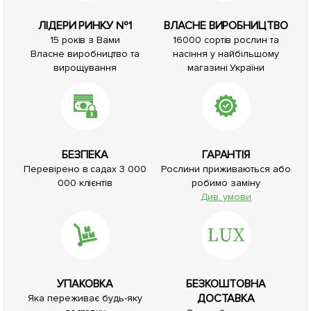
ЛІДЕРИ РИНКУ №1
ВЛАСНЕ ВИРОБНИЦТВО
15 років з Вами
16000 сортів рослин та
Власне виробництво та
насіння у найбільшому
вирощування
магазині України
БЕЗПЕКА
ГАРАНТІЯ
Перевірено в садах 3 000
Рослини приживаються або
000 клієнтів
робимо заміну
Див. умови
УПАКОВКА
БЕЗКОШТОВНА
ДОСТАВКА
Яка переживає будь-яку