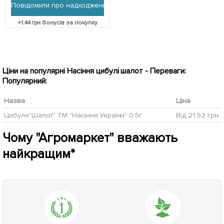
Повідомити про надходження
+
1.44
грн бонусів за покупку
Ціни на популярні Насіння цибулі шалот - Переваги:
Популярний:
Назва
Ціна
Цибуля"Шалот" ТМ "Насіння України" 0.5г
Від 21.92 грн.
Чому "Агромаркет" вважають
найкращим*