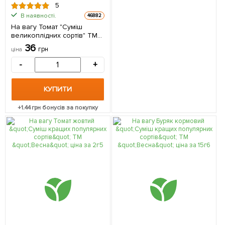
5
В наявності.
46882
На вагу Томат "Суміш
великоплідних сортів" ТМ
"Весна" ціна за 3г
36
грн
ціна
-
+
КУПИТИ
+
1.44
грн бонусів за покупку