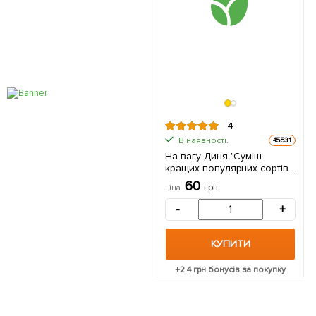
4
В наявності.
45531
На вагу Диня "Суміш
кращих популярних сортів"
ТМ "Весна" ціна за 5 г
60
грн
ціна
-
+
КУПИТИ
+
2.4
грн бонусів за покупку