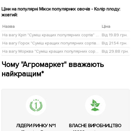
Ціни на популярні Мікси популярних овочів - Колір плоду:
жовтий:
Назва
Ціна
На вагу Кріп "Суміш кращих популярних сортів" ТМ "Весна" ціна за 20г
Від 19.89 грн.
На вагу Горох "Суміш кращих популярних сортів" ТМ "Весна" ціна за 50г
Від 21.54 грн.
На вагу Морква "Суміш кращих популярних сортів" ТМ "Весна" ціна за 15г
Від 29.88 грн.
Чому "Агромаркет" вважають
найкращим*
ЛІДЕРИ РИНКУ №1
ВЛАСНЕ ВИРОБНИЦТВО