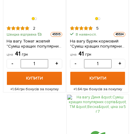
2
5
В наявності.
Швидка відправка
45515
45534
На вагу Томат жовтий
На вагу Буряк кормовий
"Суміш кращих популярних
"Суміш кращих популярних
сортів" ТМ "Весна" ціна за
сортів" ТМ "Весна" ціна за
41
41
грн
грн
ціна
ціна
2г
15г
-
+
-
+
КУПИТИ
КУПИТИ
+
1.64
грн бонусів за покупку
+
1.64
грн бонусів за покупку