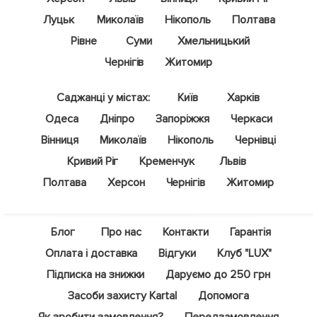
Луцьк
Миколаїв
Нікополь
Полтава
Рівне
Суми
Хмельницький
Чернігів
Житомир
Саджанці у містах:
Київ
Харків
Одеса
Дніпро
Запоріжжя
Черкаси
Вінниця
Миколаїв
Нікополь
Чернівці
Кривий Ріг
Кременчук
Львів
Полтава
Херсон
Чернігів
Житомир
Блог
Про нас
Контакти
Гарантія
Оплата і доставка
Відгуки
Клуб "LUX"
Підписка на знижки
Даруємо до 250 грн
Засоби захисту Kartal
Допомога
Як зробити замовлення?
Передзамовлення