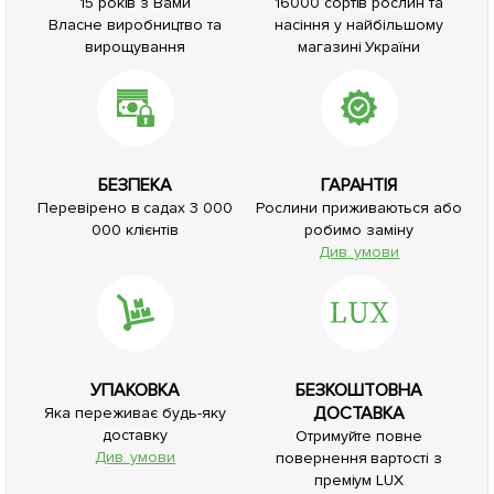
15 років з Вами
16000 сортів рослин та
Власне виробництво та
насіння у найбільшому
вирощування
магазині України
БЕЗПЕКА
ГАРАНТІЯ
Перевірено в садах 3 000
Рослини приживаються або
000 клієнтів
робимо заміну
Див. умови
УПАКОВКА
БЕЗКОШТОВНА
ДОСТАВКА
Яка переживає будь-яку
доставку
Отримуйте повне
Див. умови
повернення вартості з
преміум LUX