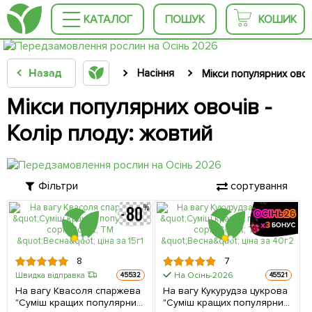
КАТАЛОГ
ПОШУК
КОШИК
Назад
Насіння
Мікси популярних овоч
Мікси популярних овочів -
Колір плоду: жовтий
Фільтри
сортування
8
7
На Осінь-2026
Швидка відправка
45532
45521
На вагу Квасоля спаржева
На вагу Кукурудза цукрова
"Суміш кращих популярних
"Суміш кращих популярних