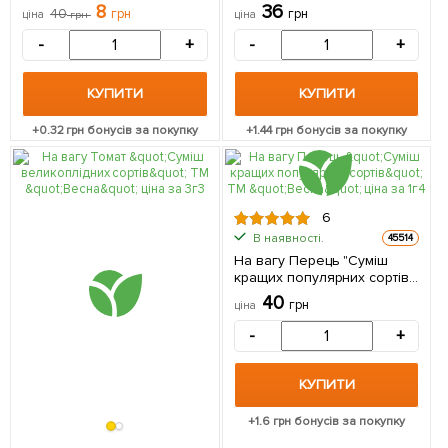
сортів" ТМ "Весна" ціна за
сортів" ТМ "Весна" ціна за
8
36
40
грн
грн
ціна
грн
ціна
15г
40г
-
+
-
+
КУПИТИ
КУПИТИ
+
0.32
грн бонусів за покупку
+
1.44
грн бонусів за покупку
6
В наявності.
45514
На вагу Перець "Суміш
кращих популярних сортів"
ТМ "Весна" ціна за 1г
40
грн
ціна
-
+
КУПИТИ
+
1.6
грн бонусів за покупку