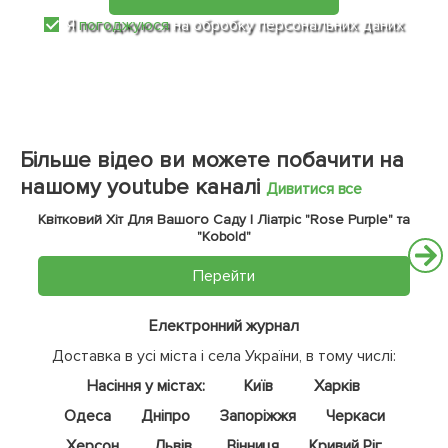
Я
погоджуюся
на обробку персональних даних
Більше відео ви можете побачити на
нашому youtube каналі
Дивитися все
Квітковий Хіт Для Вашого Саду | Ліатріс "Rose Purple" та
"Kobold"
Перейти
Електронний журнал
Доставка в усі міста і села України, в тому числі:
Насіння у містах:
Київ
Харків
Одеса
Дніпро
Запоріжжя
Черкаси
Херсон
Львів
Вінниця
Кривий Ріг