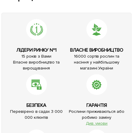
ЛІДЕРИ РИНКУ №1
ВЛАСНЕ ВИРОБНИЦТВО
15 років з Вами
16000 сортів рослин та
Власне виробництво та
насіння у найбільшому
вирощування
магазині України
БЕЗПЕКА
ГАРАНТІЯ
Перевірено в садах 3 000
Рослини приживаються або
000 клієнтів
робимо заміну
Див. умови