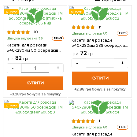
ХІТ РОКУ
ХІТ РОКУ
11
10
Швидка відправка
13626
Швидка відправка
13629
Касети для розсади
Касети для розсади
540х280мм 288 осередків
540х280мм 50 осередків
ТМ "Agreen"
72
грн
ціна
ТМ "Agreen" (глибина
82
грн
ціна
осередку 85 мм)
-
+
-
+
КУПИТИ
КУПИТИ
+
2.88
грн бонусів за покупку
+
3.28
грн бонусів за покупку
ХІТ РОКУ
1
Швидка відправка
13630
Касети для розсади