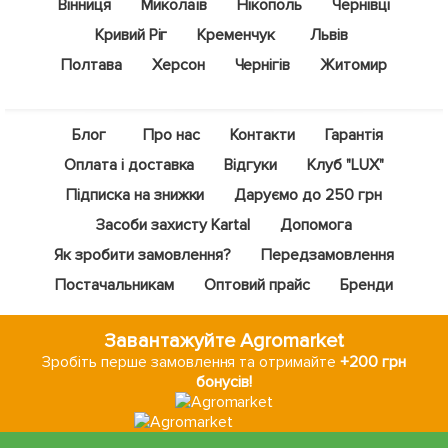
Вінниця
Миколаїв
Нікополь
Чернівці
Кривий Ріг
Кременчук
Львів
Полтава
Херсон
Чернігів
Житомир
Блог
Про нас
Контакти
Гарантія
Оплата і доставка
Відгуки
Клуб "LUX"
Підписка на знижки
Даруємо до 250 грн
Засоби захисту Kartal
Допомога
Як зробити замовлення?
Передзамовлення
Постачальникам
Оптовий прайс
Бренди
Завантажуйте Agromarket
Зробіть перше замовлення та отримайте
+200 грн
бонусів!