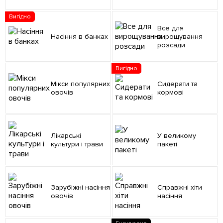
Вигідно
Все для
Насіння в банках
вирощування
розсади
Вигідно
Мікси популярних
Сидерати та
овочів
кормові
Лікарські
У великому
культури і трави
пакеті
Зарубіжні насіння
Справжні хіти
овочів
насіння