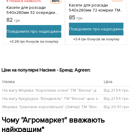
Немає в наявності
86013
Касети для розсади
Касети для розсади
540х280мм 72 комірки ТМ
540х280мм 32 осередки
"Agreen" (глибина комірки
85
ТМ "Agreen" (глибока)
грн
82
55 мм)
грн
Повідомити про надходження
Повідомити про надходження
+
3.4
грн бонусів за покупку
+
3.28
грн бонусів за покупку
Ціни на популярні Насіння - Бренд: Agreen:
Назва
Ціна
На вагу Морква "Королева осені" ТМ "Весна" ціна за 10г
Від 21.54 грн.
На вагу Кукурудза "Бондюель" ТМ "Весна" ціна за 40г
Від 21.54 грн.
Морква "Шантане королівська" (Зипер) ТМ "Весна" 5г
Від 20.91 грн.
Чому "Агромаркет" вважають
найкращим*