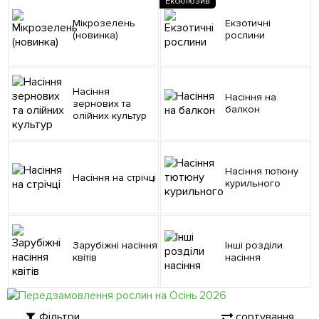
Ексклюзив
Мікрозелень
Екзотичні
(новинка)
рослини
Насіння
Насіння на
зернових та
балкон
олійних культур
Насіння тютюну
Насіння на стрічці
курильного
Зарубіжні насіння
Інші розділи
квітів
насіння
Фільтри
сортування