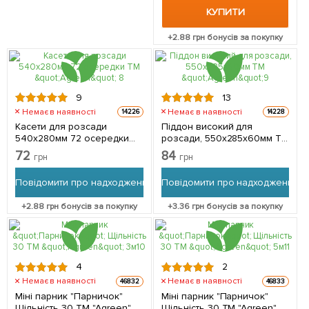
КУПИТИ
+
2.88
грн бонусів за покупку
9
13
Немає в наявності
Немає в наявності
14226
14228
Касети для розсади
Піддон високий для
540х280мм 72 осередки
розсади, 550x285x60мм ТМ
ТМ "Agreen"
"Agreen"
72
84
грн
грн
Повідомити про надходження
Повідомити про надходження
+
2.88
грн бонусів за покупку
+
3.36
грн бонусів за покупку
4
2
Немає в наявності
Немає в наявності
46832
46833
Міні парник "Парничок"
Міні парник "Парничок"
Щільність 30 ТМ "Agreen"
Щільність 30 ТМ "Agreen"