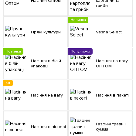
Насіння Оптом
картопля та
гриби
Новинка
Пряні культури
Vesna Select
Новинка
Популярно
Насіння в білій
Насіння на вагу
упаковці
ОПТОМ
Хіт
Насіння на вагу
Насіння в пакеті
Газонні трави і
Насіння в зіппері
суміші