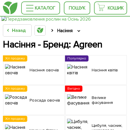
КАТАЛОГ
ПОШУК
КОШИК
Назад
Насіння
Насіння - Бренд: Agreen
Хіт продажу
Популярно
Насіння овочів
Насіння квітів
Хіт продажу
Вигідно
Велике
Розсада овочів
фасування
Хіт продажу
Цибуля, часник,