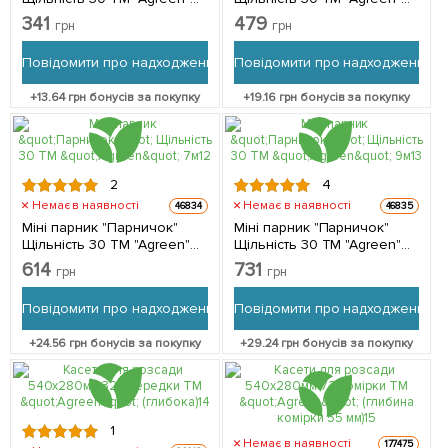
3м
5м
341
479
грн
грн
Повідомити про надходження
Повідомити про надходження
+
13.64
грн бонусів за покупку
+
19.16
грн бонусів за покупку
2
4
Немає в наявності
Немає в наявності
46834
46835
Міні парник "Парничок"
Міні парник "Парничок"
Щільність 30 ТМ "Agreen"
Щільність 30 ТМ "Agreen"
7м
9м
614
731
грн
грн
Повідомити про надходження
Повідомити про надходження
+
24.56
грн бонусів за покупку
+
29.24
грн бонусів за покупку
1
Немає в наявності
177475