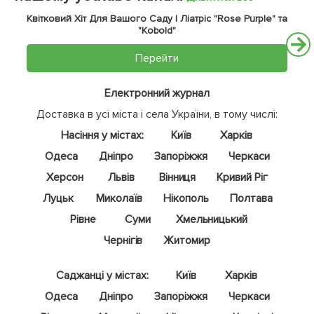
Квітковий Хіт Для Вашого Саду | Ліатріс "Rose Purple" та
"Kobold"
Перейти
Електронний журнал
Доставка в усі міста і села України, в тому числі:
Насіння у містах:
Київ
Харків
Одеса
Дніпро
Запоріжжя
Черкаси
Херсон
Львів
Вінниця
Кривий Ріг
Луцьк
Миколаїв
Нікополь
Полтава
Рівне
Суми
Хмельницький
Чернігів
Житомир
Саджанці у містах:
Київ
Харків
Одеса
Дніпро
Запоріжжя
Черкаси