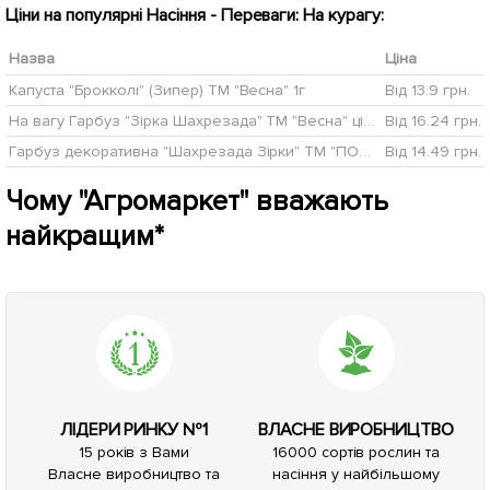
Ціни на популярні Насіння - Переваги: На курагу:
Назва
Ціна
Капуста "Брокколі" (Зипер) ТМ "Весна" 1г
Від 13.9 грн.
На вагу Гарбуз "Зірка Шахрезада" ТМ "Весна" ціна за 3г
Від 16.24 грн.
Гарбуз декоративна "Шахрезада Зірки" ТМ "ПОШУК" 5шт
Від 14.49 грн.
Чому "Агромаркет" вважають
найкращим*
ЛІДЕРИ РИНКУ №1
ВЛАСНЕ ВИРОБНИЦТВО
15 років з Вами
16000 сортів рослин та
Власне виробництво та
насіння у найбільшому