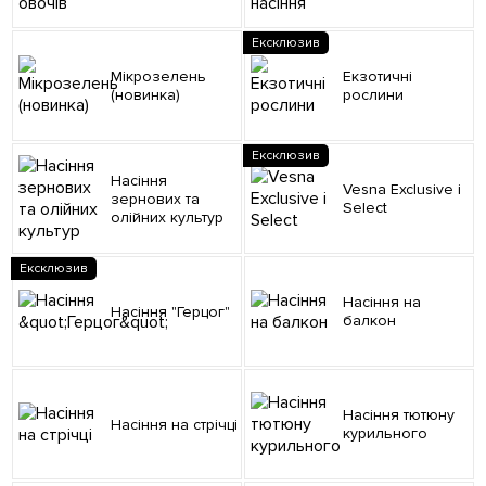
Ексклюзив
Мікрозелень
Екзотичні
(новинка)
рослини
Ексклюзив
Насіння
Vesna Exclusive і
зернових та
Select
олійних культур
Ексклюзив
Насіння на
Насіння "Герцог"
балкон
Насіння тютюну
Насіння на стрічці
курильного