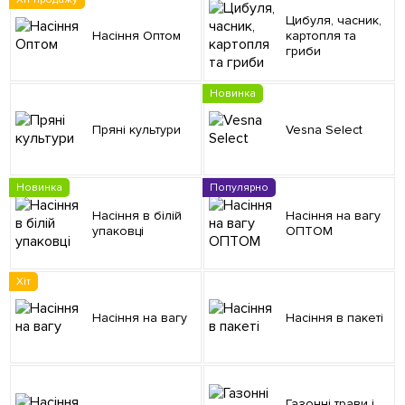
Цибуля, часник,
Насіння Оптом
картопля та
гриби
Новинка
Пряні культури
Vesna Select
Новинка
Популярно
Насіння в білій
Насіння на вагу
упаковці
ОПТОМ
Хіт
Насіння на вагу
Насіння в пакеті
Газонні трави і