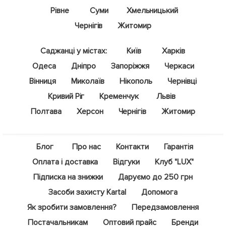
Рівне
Суми
Хмельницький
Чернігів
Житомир
Саджанці у містах:
Київ
Харків
Одеса
Дніпро
Запоріжжя
Черкаси
Вінниця
Миколаїв
Нікополь
Чернівці
Кривий Ріг
Кременчук
Львів
Полтава
Херсон
Чернігів
Житомир
Блог
Про нас
Контакти
Гарантія
Оплата і доставка
Відгуки
Клуб "LUX"
Підписка на знижки
Даруємо до 250 грн
Засоби захисту Kartal
Допомога
Як зробити замовлення?
Передзамовлення
Постачальникам
Оптовий прайс
Бренди