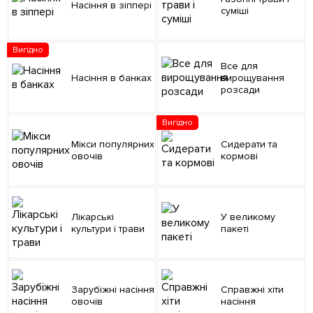
Насіння в зіппері
суміші
Вигідно
Все для
Насіння в банках
вирощування
розсади
Вигідно
Мікси популярних
Сидерати та
овочів
кормові
Лікарські
У великому
культури і трави
пакеті
Зарубіжні насіння
Справжні хіти
овочів
насіння