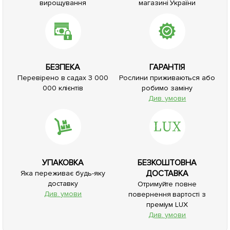
вирощування
магазині України
БЕЗПЕКА
ГАРАНТІЯ
Перевірено в садах 3 000
Рослини приживаються або
000 клієнтів
робимо заміну
Див. умови
УПАКОВКА
БЕЗКОШТОВНА
ДОСТАВКА
Яка переживає будь-яку
доставку
Отримуйте повне
Див. умови
повернення вартості з
преміум LUX
Див. умови