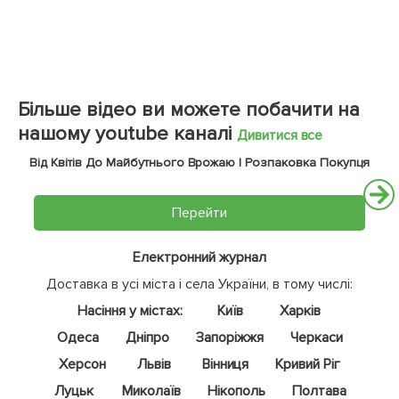
Більше відео ви можете побачити на
нашому youtube каналі
Дивитися все
Від Квітів До Майбутнього Врожаю | Розпаковка Покупця
Перейти
Електронний журнал
Доставка в усі міста і села України, в тому числі:
Насіння у містах:
Київ
Харків
Одеса
Дніпро
Запоріжжя
Черкаси
Херсон
Львів
Вінниця
Кривий Ріг
Луцьк
Миколаїв
Нікополь
Полтава