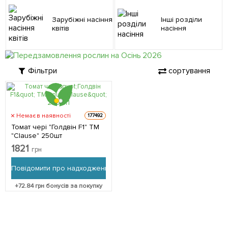
Зарубіжні насіння
Інші розділи
квітів
насіння
Фільтри
сортування
Немає в наявності
177492
Томат чері "Голдвін F1" ТМ
"Clause" 250шт
1821
грн
Повідомити про надходження
+
72.84
грн бонусів за покупку