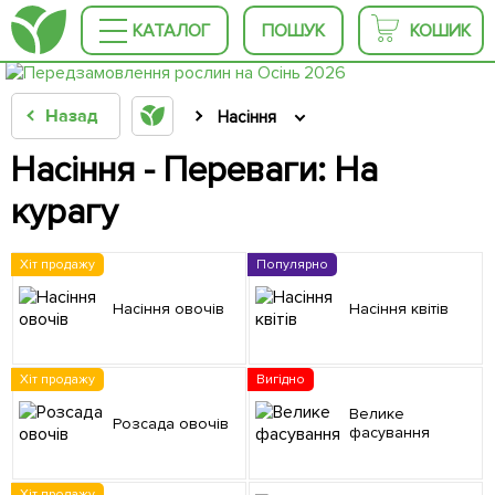
КАТАЛОГ
ПОШУК
КОШИК
Назад
Насіння
Насіння - Переваги: На
курагу
Хіт продажу
Популярно
Насіння овочів
Насіння квітів
Хіт продажу
Вигідно
Велике
Розсада овочів
фасування
Хіт продажу