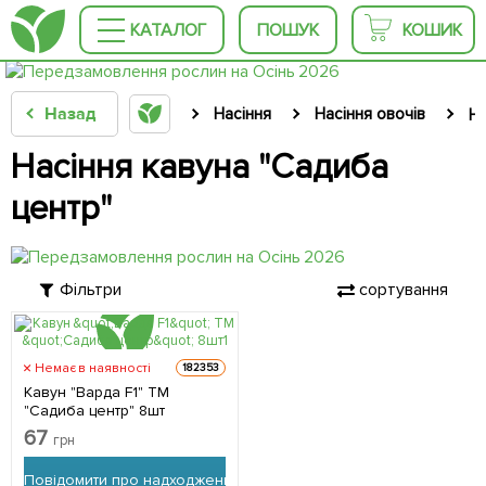
КАТАЛОГ
ПОШУК
КОШИК
Назад
Насіння
Насіння овочів
На
Насіння кавуна "Садиба
центр"
Фільтри
сортування
Немає в наявності
182353
Кавун "Варда F1" ТМ
"Садиба центр" 8шт
67
грн
Повідомити про надходження