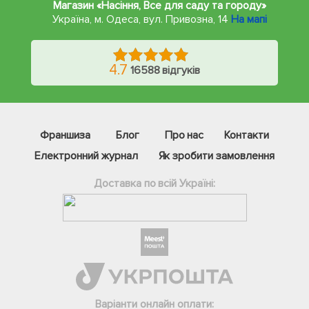
Магазин «Насіння, Все для саду та городу»
Україна, м. Одеса
,
вул. Привозна, 14
На мапі
4.7
16588 відгуків
Франшиза
Блог
Про нас
Контакти
Електронний журнал
Як зробити замовлення
Доставка по всій Україні:
Фейсбук
Телеграм
Варіанти онлайн оплати:
Вайбер