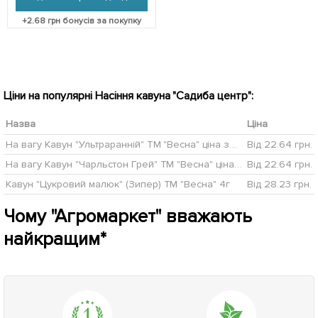
+
2.68
грн бонусів за покупку
Ціни на популярні Насіння кавуна "Садиба центр":
Назва
Ціна
На вагу Кавун "Ультраранній" ТМ "Весна" ціна за 5г
Від 22.64 грн.
На вагу Кавун "Чарльстон Грей" ТМ "Весна" ціна за 5г
Від 22.64 грн.
Кавун "Цукровий малюк" (Зипер) ТМ "Весна" 4г
Від 28.23 грн.
Чому "Агромаркет" вважають
найкращим*