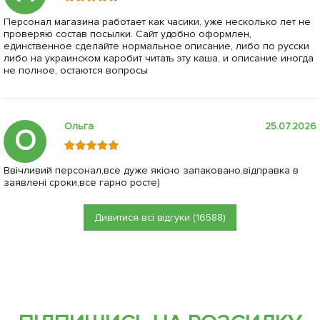
Персонал магазина работает как часики, уже несколько лет не
проверяю состав посылки. Сайт удобно оформлен,
единственное сделайте нормальное описание, либо по русски
либо на украинском каробит читать эту каша, и описание иногда
не полное, остаются вопросы
Ольга
25.07.2026
О
Ввічливий персонал,все дуже якісно запаковано,відправка в
заявлені сроки,все гарно росте)
Дивитися всі відгуки (16588)