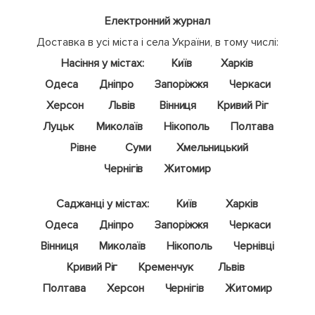
Електронний журнал
Доставка в усі міста і села України, в тому числі:
Насіння у містах:
Київ
Харків
Одеса
Дніпро
Запоріжжя
Черкаси
Херсон
Львів
Вінниця
Кривий Ріг
Луцьк
Миколаїв
Нікополь
Полтава
Рівне
Суми
Хмельницький
Чернігів
Житомир
Саджанці у містах:
Київ
Харків
Одеса
Дніпро
Запоріжжя
Черкаси
Вінниця
Миколаїв
Нікополь
Чернівці
Кривий Ріг
Кременчук
Львів
Полтава
Херсон
Чернігів
Житомир