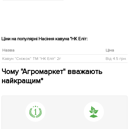
Ціни на популярні Насіння кавуна "НК Еліт:
Назва
Ціна
Кавун "Сніжок" ТМ "НК Еліт" 2г
Від 4.5 грн.
Чому "Агромаркет" вважають
найкращим*