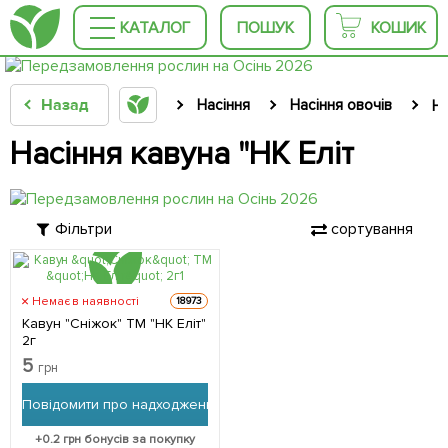
КАТАЛОГ
ПОШУК
КОШИК
Назад
Насіння
Насіння овочів
На
Насіння кавуна "НК Еліт
Фільтри
сортування
Немає в наявності
18973
Кавун "Сніжок" ТМ "НК Еліт"
2г
5
грн
Повідомити про надходження
+
0.2
грн бонусів за покупку