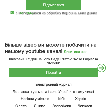
Підписатися
Я
погоджуюся
на обробку персональних даних
Більше відео ви можете побачити на
нашому youtube каналі
Дивитися все
Квітковий Хіт Для Вашого Саду | Ліатріс "Rose Purple" та
"Kobold"
Перейти
Електронний журнал
Доставка в усі міста і села України, в тому числі:
Насіння у містах:
Київ
Харків
Одеса
Дніпро
Запоріжжя
Черкаси