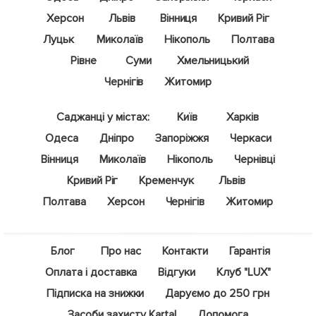
Херсон
Львів
Вінниця
Кривий Ріг
Луцьк
Миколаїв
Нікополь
Полтава
Рівне
Суми
Хмельницький
Чернігів
Житомир
Саджанці у містах:
Київ
Харків
Одеса
Дніпро
Запоріжжя
Черкаси
Вінниця
Миколаїв
Нікополь
Чернівці
Кривий Ріг
Кременчук
Львів
Полтава
Херсон
Чернігів
Житомир
Блог
Про нас
Контакти
Гарантія
Оплата і доставка
Відгуки
Клуб "LUX"
Підписка на знижки
Даруємо до 250 грн
Засоби захисту Kartal
Допомога