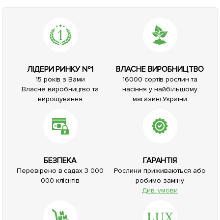
ЛІДЕРИ РИНКУ №1
ВЛАСНЕ ВИРОБНИЦТВО
15 років з Вами
16000 сортів рослин та
Власне виробництво та
насіння у найбільшому
вирощування
магазині України
БЕЗПЕКА
ГАРАНТІЯ
Перевірено в садах 3 000
Рослини приживаються або
000 клієнтів
робимо заміну
Див. умови