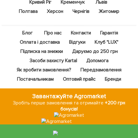
Кривий Ріг
Кременчук
Львів
Полтава
Херсон
Чернігів
Житомир
Блог
Про нас
Контакти
Гарантія
Оплата і доставка
Відгуки
Клуб "LUX"
Підписка на знижки
Даруємо до 250 грн
Засоби захисту Kartal
Допомога
Як зробити замовлення?
Передзамовлення
Постачальникам
Оптовий прайс
Бренди
Завантажуйте Agromarket
Зробіть перше замовлення та отримайте
+200 грн
бонусів!