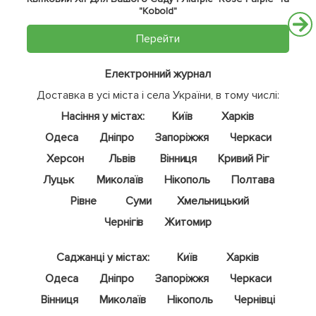
"Kobold"
Перейти
Електронний журнал
Доставка в усі міста і села України, в тому числі:
Насіння у містах:
Київ
Харків
Одеса
Дніпро
Запоріжжя
Черкаси
Херсон
Львів
Вінниця
Кривий Ріг
Луцьк
Миколаїв
Нікополь
Полтава
Рівне
Суми
Хмельницький
Чернігів
Житомир
Саджанці у містах:
Київ
Харків
Одеса
Дніпро
Запоріжжя
Черкаси
Вінниця
Миколаїв
Нікополь
Чернівці