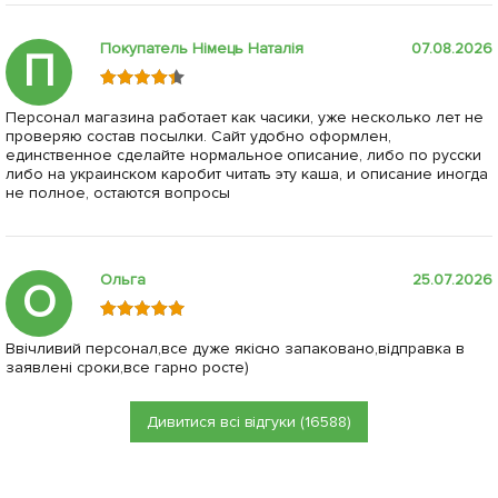
Покупатель Німець Наталія
07.08.2026
П
Персонал магазина работает как часики, уже несколько лет не
проверяю состав посылки. Сайт удобно оформлен,
единственное сделайте нормальное описание, либо по русски
либо на украинском каробит читать эту каша, и описание иногда
не полное, остаются вопросы
Ольга
25.07.2026
О
Ввічливий персонал,все дуже якісно запаковано,відправка в
заявлені сроки,все гарно росте)
Дивитися всі відгуки (16588)