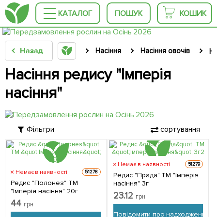
КАТАЛОГ
ПОШУК
КОШИК
Назад
Насіння
Насіння овочів
На
Насіння редису "Імперія
насіння"
Фільтри
сортування
Немає в наявності
51279
Немає в наявності
51278
Редис "Прада" ТМ "Імперія
Редис "Полонез" ТМ
насіння" 3г
"Імперія насіння" 20г
23.12
грн
44
грн
Повідомити про надходження