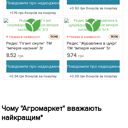
Повідомити про надходження
+
0.92
грн бонусів за покупку
+
1.76
грн бонусів за покупку
Немає в наявності
Немає в наявності
51349
51350
Редис "Гігант сікули" ТМ
Редис "Журавлина в цукрі"
"Імперія насіння" 3г
ТМ "Імперія насіння" 5г
8.52
9.74
грн
грн
Повідомити про надходження
Повідомити про надходження
+
0.34
грн бонусів за покупку
+
0.39
грн бонусів за покупку
Чому "Агромаркет" вважають
найкращим*