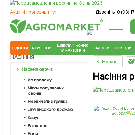
Акційні пропозиції
тут
Дзвоніть:
0 (93) 1
®
ЦИБУЛЯ, ЧАСНИК
ПІДБІРКИ
NEW
TOP
НАСІННЯ
ТРОЯНДИ
ТА КАРТОПЛЯ
НАСІННЯ
Назад
Насіння овочів
Насіння 
Хіт продажу
Мікси популярних
овочів
Незвичайна грядка
Для високого врожаю
Кавун
Баклажан
Боби