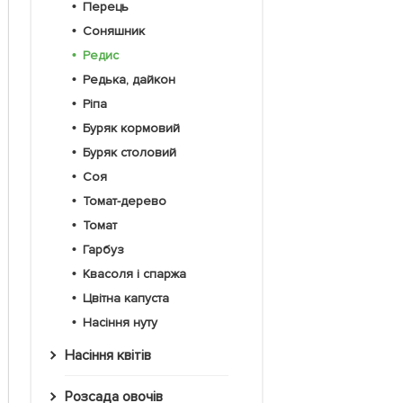
Перець
Соняшник
Редис
Редька, дайкон
Ріпа
Буряк кормовий
Буряк столовий
Соя
Томат-дерево
Томат
Гарбуз
Квасоля і спаржа
Цвітна капуста
Насіння нуту
Насіння квітів
Розсада овочів