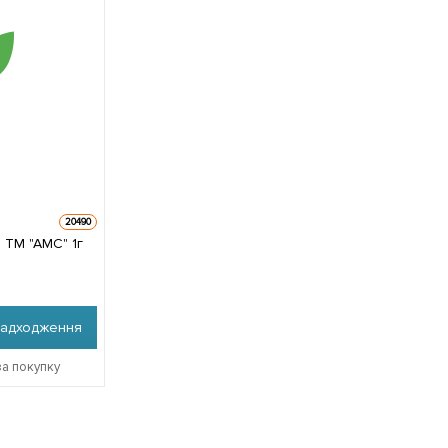
20490
 ТМ "АМС" 1г
надходження
за покупку