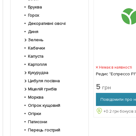
Бруква
Горох
Декоративні овочі
Диня
Зелень
Кабачки
Капуста
Картопля
Немає в наявності
Кукурудза
Редис "Еспрессо F1"
Цибуля посівна
5
грн
Міцелій грибів
Морква
Повідомити про 
Огірок кущовий
+
0.2
грн бонусів 
Огірки
Патисони
Перець гострий