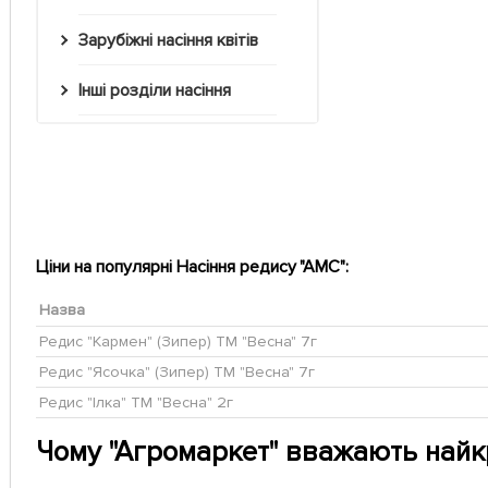
Зарубіжні насіння квітів
Інші розділи насіння
Ціни на популярні Насіння редису "АМС":
Назва
Редис "Кармен" (Зипер) ТМ "Весна" 7г
Редис "Ясочка" (Зипер) ТМ "Весна" 7г
Редис "Ілка" ТМ "Весна" 2г
Чому "Агромаркет" вважають най