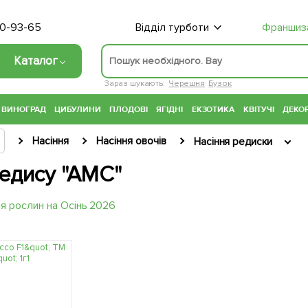
70-93-65
Відділ турботи
Франшиз
Каталог
Зараз шукають:
Черешня
Бузок
ВИНОГРАД
ЦИБУЛИНИ
ПЛОДОВІ
ЯГІДНІ
ЕКЗОТИКА
КВІТУЧІ
ДЕКОР
Насіння
Насіння овочів
Насіння редиски
редису "АМС"